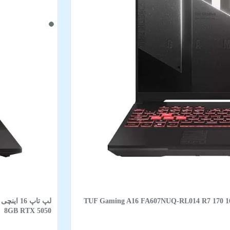
TUF Gaming A16 FA607NUQ-RL014 R7 170 16GB 512GB SSD 6
8GB RTX 5050