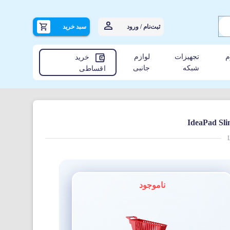
ثبت‌نام / ورود
سبد خرید
م
تجهیزات
لوازم
خرید
شبکه
جانبی
اقساطی
ناموجود