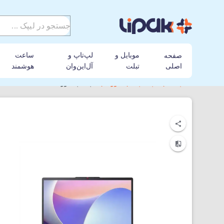
موبایل و
لپ‌تاپ و
ساعت
صفحه
اصلی
تبلت
آل‌این‌وان
هوشمند
لیپک
لپ تاپ
لنوو
لپ‌ تاپ لنوو IdeaPad Slim 3 15IRH8-KSA i5-8GB-512SSD-Shared