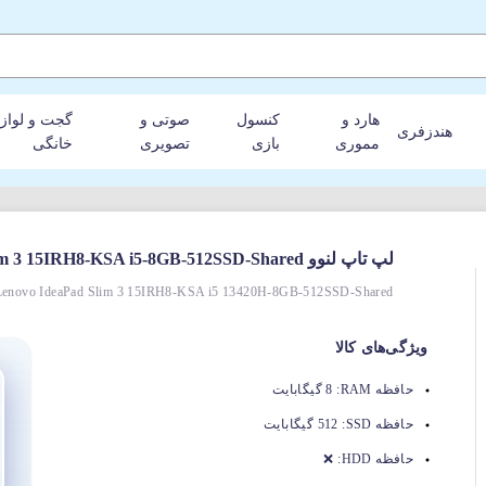
هارد و
کنسول
صوتی و
گجت و لواز
هندزفری
مموری
بازی
تصویری
خانگی
لپ‌ تاپ لنوو IdeaPad Slim 3 15IRH8-KSA i5-8GB-512SSD-Shared
Lenovo IdeaPad Slim 3 15IRH8-KSA i5 13420H-8GB-512SSD-Shared
ویژگی‌های کالا
حافظه RAM:
8 گیگابایت
حافظه SSD:
512 گیگابایت
حافظه HDD:
❌