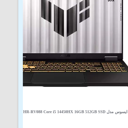
لپ تاپ 16 اینچی ایسوس مدل  FX608JHR-RV088 Core i5 14450HX 16GB 512GB SSD