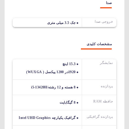
صدا
خروجی صدا
جک 3.5 میلی متری
مشخصات کلیدی
نمایشگر
15.3 اینچ
1920در 1200 پیکسل ( WUXGA)
پردازنده
8 هسته و 12 رشته/i5-13420H
حافظه RAM
8 گیگابایت
پردازنده گرافیکی
گرافیک یکپارچه Intel UHD Graphics