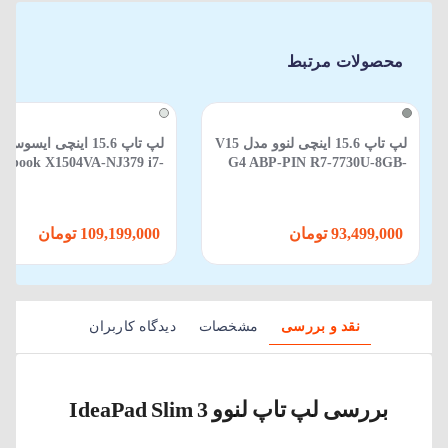
محصولات مرتبط
لپ تاپ 15.6 اینچی لنوو مدل V15
لپ تاپ 15.6 اینچی ایسوس
vobook X1504VA-NJ379 i7-
G4 ABP-PIN R7-7730U-8GB-
1355U-8GB-512SSD-Intel
512GBSSD-AMD
93,499,000 تومان
109,199,000 تومان
نقد و بررسی
مشخصات
دیدگاه کاربران
بررسی لپ‌ تاپ لنوو IdeaPad Slim 3