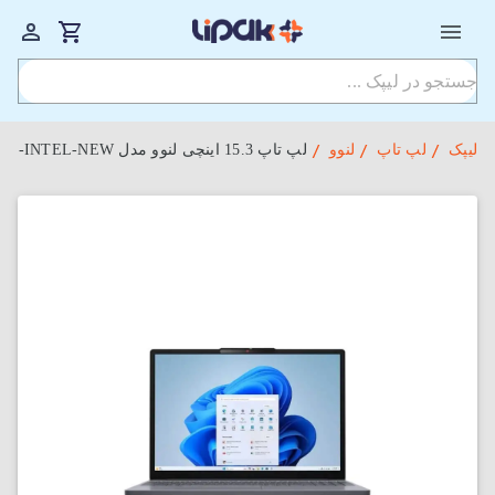
لیپک
لپ تاپ
لنوو
لپ‌ تاپ 15.3 اینچی لنوو مدل IdeaPad Slim 3 15IRH10-XPS i5-13420H-8GB-512SSD-INTEL-NEW