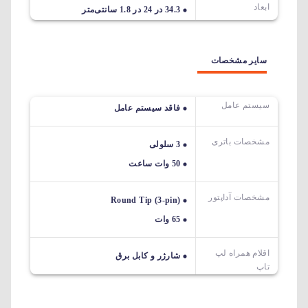
ابعاد
34.3 در 24 در 1.8 سانتی‌متر
سایر مشخصات
سیستم عامل
فاقد سیستم عامل
مشخصات باتری
3 سلولی
50 وات ساعت
مشخصات آداپتور
Round Tip (3-pin)
65 وات
اقلام همراه لپ
شارژر و کابل برق
تاپ