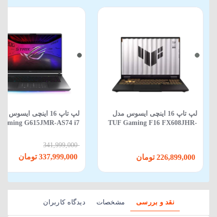
لپ تاپ 16 اینچی ایسوس مدل
لپ‌ تاپ 16 اینچی ایسوس م
Gaming G615JMR-AS74 i7
TUF Gaming F16 FX608JHR-
650HX-16GB-1TB SSD-8GB
RV088 Core i5 14450HX 16GB
RTX5060-WIN 11
512GB SSD 8GB RTX 5050
341,999,000
337,999,000 تومان
226,899,000 تومان
نقد و بررسی
مشخصات
دیدگاه کاربران