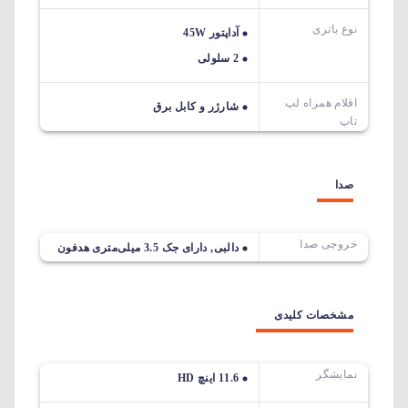
نوع باتری
آداپتور 45W
2 سلولی
اقلام همراه لپ
شارژر و کابل برق
تاپ
صدا
خروجی صدا
دالبی, دارای جک 3.5 میلی‌متری هدفون
مشخصات کلیدی
نمایشگر
11.6 اینچ HD