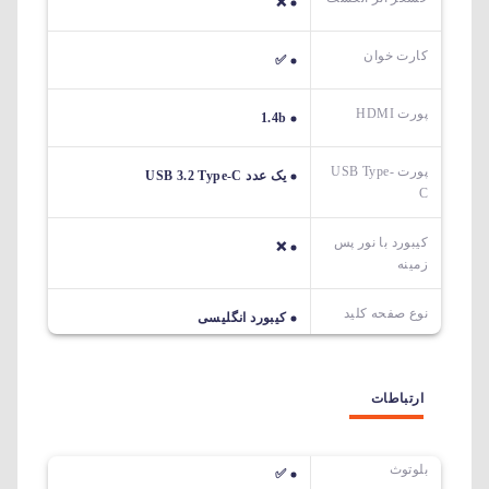
❌
کارت خوان
✅
پورت HDMI
1.4b
پورت USB Type-
یک عدد USB 3.2 Type-C
C
کیبورد با نور پس
❌
زمینه
نوع صفحه کلید
کیبورد انگلیسی
ارتباطات
بلوتوث
✅