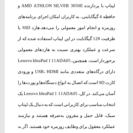
لپتاپ با پردازنده AMD ATHLON SILVER 3050E و
حافظه 4 گیگابایتی، به کاربران امکان اجرای برنامه‌های
روزمره و انجام امور معمولی را می‌دهد.هارد SSD با
ظرفیت 128 گیگابایت در این لپتاپ استفاده شده که از
سرعت و عملکرد بهتری نسبت به هارد‌های معمولی
برخوردار است. همچنین، Lenovo IdeaPad 1 11ADA05
دارای درگاه‌های متعددی مانند USB، HDMI و ورودی
کارت SD است که اتصال به انواع دستگاه‌ها و پورت‌ها را
آسان می‌کند. در کل، Lenovo IdeaPad 1 11ADA05 یک
انتخاب مناسب برای کاربرانی است که به دنبال یک لپتاپ
سبک، قابل حمل و مقرون به‌صرفه هستند و نیازمند
عملکرد معقول برای وظایف روزمره خود هستند.
اگر به