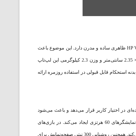
برخلاف بسیاری از لپ‌تاپ‌های گیمینگ که از طراحی‌های پر زرق و برق و نورپردازی‌های متعدد استفاده می‌کنند، HP Victus 15 ظاهری ساده و مدرن دارد. این موضوع باعث
شده دستگاه علاوه بر محیط بازی، در محیط‌های کاری و دانشگاهی نیز کاملاً مناسب به نظر برسد. ابعاد 35.79 × 25.5 × 2.35 سانتی‌متر و وزن 2.3 کیلوگرمی این لپ‌تاپ
ه استحکام قابل قبولی در استفاده روزمره ارائه
ه کار رفته در این مدل، زاویه دید گسترده‌ای در اختیار کاربر قرار می‌دهد و باعث می‌شود
رنگ‌ها طبیعی‌تر و تصویر شفاف‌تر نمایش داده شود. نرخ تازه‌سازی 144 هرتزی نمایشگر، تفاوت محسوسی نسبت به نمایشگرهای 60 هرتزی ایجاد می‌کند. در بازی‌های
رقابتی مانند Counter-Strike 2، Valorant و Fortnite حرکات روان‌تر نمایش داده می‌شوند و واکنش‌پذیری تصویر بهبود پیدا می‌کند. همچنین روشنایی 300 نیتی صفحه‌نمایش برای