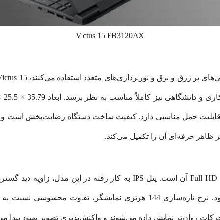
Victus 15 FB3120AX
قابلیت حمل مناسبی دارد. کیفیت ساخت دستگاه رضایت‌بخش است و بدن
یکی از نقاط قوت این لپ‌تاپ نمایشگر 15.6 اینچی Full HD آن است. پنل IPS ب