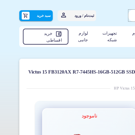
ثبت‌نام / ورود
سبد خرید
م
تجهیزات
لوازم
خرید
شبکه
جانبی
اقساطی
ی اچ پی مدل Victus 15 FB3120AX R7-7445HS-16GB-512GB SSD-6GB RTX 3050-
HP Victus 
ناموجود