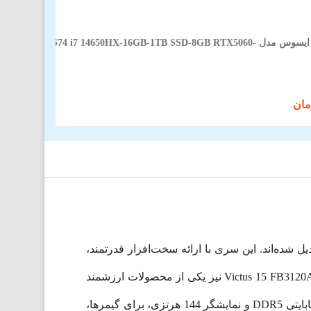
لپ‌ تاپ 16 اینچی ایسوس مدل JMR-AS74 i7 14650HX-16GB-1TB SSD-8GB RTX5060
ان‌رده تبدیل شده‌اند. این سری با ارائه سخت‌افزار قدرتمند،
طراحی ساده و قیمت رقابتی توانسته نظر کاربران زیادی را به خود جلب کند. لپ تاپ گیمینگ 15.6 اینچی اچ پی مدل Victus 15 FB3120AX نیز یکی از محصولات ارزشمند
این خانواده است که با پردازنده AMD Ryzen 7 7445HS، کارت گرافیک NVIDIA GeForce RTX 3050، حافظه رم 16 گیگابایتی DDR5 و نمایشگر 144 هرتزی، برای گیمرها،