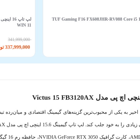
TUF Gaming F16 FX608JHR-RV088 Core i5 14450HX 16GB 512
WIN 11
341,999,000
337,999,000 تومان
Vict شرکت HP طی سال‌های اخیر به یکی از محبوب‌ترین گزینه‌های گیمینگ اقتصادی و می