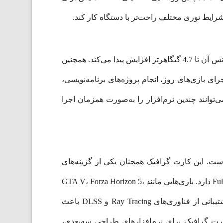
شرایط نوری مختلف راحت‌تر با دستگاه کار کند.
قلب تپنده این لپ‌تاپ پردازنده AMD Ryzen 7 7445HS است. این پردازنده دارای 6 هسته و 12 رشته پردازشی بوده و فرکانس آن تا 4.7 گیگاهرتز افزایش پیدا می‌کند. همچنین
ی اجرای بازی‌های روز، انجام پروژه‌های برنامه‌نویسی،
‌توانند چندین نرم‌افزار را به‌صورت همزمان اجرا
بایت حافظه اختصاصی استفاده کرده است. این کارت گرافیک همچنان یکی از گزینه‌های
محبوب در رده لپ‌تاپ‌های گیمینگ اقتصادی محسوب می‌شود و توانایی اجرای بسیاری از بازی‌های جدید را در وضوح Full HD دارد. بازی‌هایی مانند GTA V، Forza Horizon 5،
Cyberpunk 2077، Call of Duty Warzone و EA FC 26 با تنظیمات گرافیکی متوسط تا بالا قابل اجرا هستند. همچنین پشتیبانی از فناوری‌های Ray Tracing و DLSS باعث
کارت گرافیک برای نرم‌افزارهای طراحی سه‌بعدی،