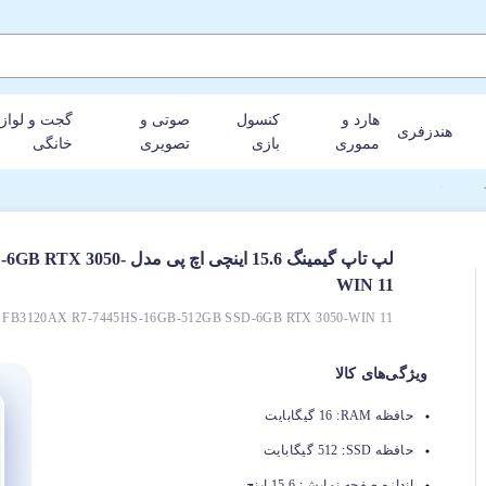
هارد و
کنسول
صوتی و
گجت و لواز
هندزفری
مموری
بازی
تصویری
خانگی
لپ تاپ گیمینگ 15.6 اینچ
WIN 11
15 FB3120AX R7-7445HS-16GB-512GB SSD-6GB RTX 3050-WIN 11
ویژگی‌های کالا
حافظه RAM:
16 گیگابایت
حافظه SSD:
512 گیگابایت
اندازه صفحه نمایش:
15.6 اینچ