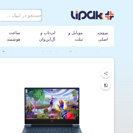
موبایل و
لپ‌تاپ و
ساعت
صفحه
اصلی
تبلت
آل‌این‌وان
هوشمند
لیپک
لپ تاپ
اچ پی
لپ تاپ گیمینگ 15.6 اینچی اچ پی مدل Victus 15 FB3120AX R7-7445HS-16GB-512GB SSD-6GB RTX 3050-WIN 11