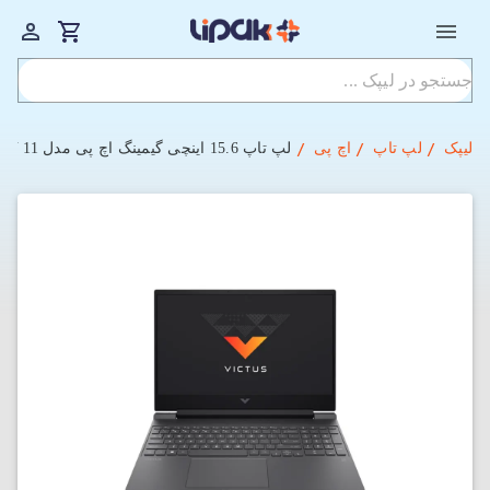
لیپک
لپ تاپ
اچ پی
لپ تاپ 15.6 اینچی گیمینگ اچ پی مدل Victus 15-Fa2013DX i5-13420H-16GB-512BSSD-6GB RTX3050-WIN 11 (کاستوم شده)