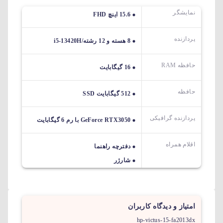
نمایشگر
15.6 اینچ FHD
پردازنده
8 هسته و 12 رشته/i5-13420H
حافظه RAM
16 گیگابایت
حافظه
512 گیگابایت SSD
پردازنده گرافیکی
GeForce RTX3050 با رم 6 گیگابایت
اقلام همراه
دفترچه راهنما
شارژر
امتیاز و دیدگاه کاربران
hp-victus-15-fa2013dx