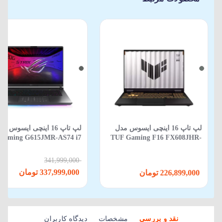
لپ تاپ 16 اینچی ایسوس مدل
لپ‌ تاپ 16 اینچی ایسوس م
Gaming G615JMR-AS74 i7
TUF Gaming F16 FX608JHR-
650HX-16GB-1TB SSD-8GB
RV088 Core i5 14450HX 16GB
RTX5060-WIN 11
512GB SSD 8GB RTX 5050
341,999,000
337,999,000 تومان
226,899,000 تومان
نقد و بررسی
مشخصات
دیدگاه کاربران