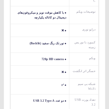
C
توضیحات وبکم
با کاهش موقت نویز و میکروفون‌های
دیجیتال دو کاناله یکپارچه
درایو نوری
❌
کیبورد با نور پس
نور تک رنگ سفید (Backlit)
زمینه
وبکم
720p HD camera
حسگر اثر انگشت
❌
شبکه بی سیم
✅
Wi-Fi
تعداد پورت USB
دو عدد USB 3.2 Type-A
3.2