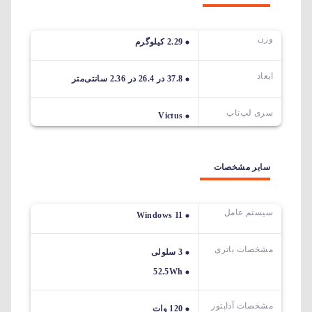
وزن
2.29 کیلوگرم
ابعاد
37.8 در 26.4 در 2.36 سانتی‌متر
سری لپ‌تاپ
Victus
سایر مشخصات
سیستم عامل
Windows 11
مشخصات باتری
3 سلولی
52.5Wh
مشخصات آداپتور
120 وات