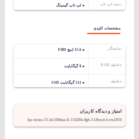
دسته لپ تاپ
لپ تاپ گیمینگ
مشخصات کلیدی
نمایشگر
15.6 اینچ FHD
حافظه RAM
8 گیگابایت
حافظه
512 گیگابایت SSD
امتیاز و دیدگاه کاربران
hp-victus-15-fa1108nia-i5-13420h-8gb-512bssd-4-rtx2050