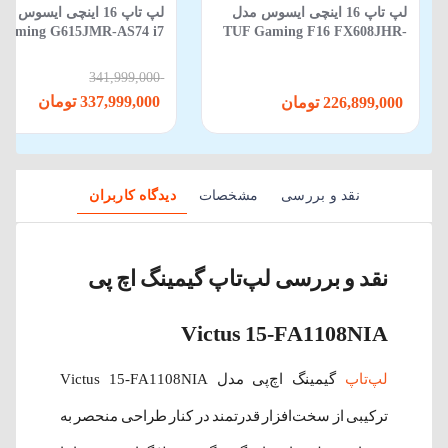
لپ تاپ 16 اینچی ایسوس مدل
لپ‌ تاپ 16 اینچی ایسوس م
Gaming G615JMR-AS74 i7
TUF Gaming F16 FX608JHR-
650HX-16GB-1TB SSD-8GB
RV088 Core i5 14450HX 16GB
RTX5060-WIN 11
512GB SSD 8GB RTX 5050
341,999,000
337,999,000 تومان
226,899,000 تومان
نقد و بررسی
مشخصات
دیدگاه کاربران
نقد و بررسی لپ‌تاپ گیمینگ اچ پی
Victus 15-FA1108NIA
لپ‌تاپ
گیمینگ اچ‌پی مدل Victus 15-FA1108NIA
ترکیبی از سخت‌افزار قدرتمند در کنار طراحی منحصر به