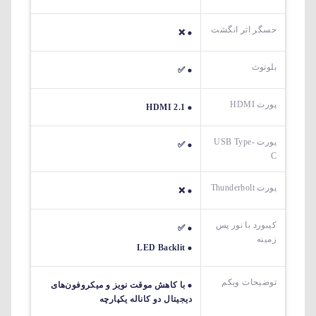
حسگر اثر انگشت
❌
بلوتوث
✅
پورت HDMI
HDMI 2.1
پورت USB Type-
✅
C
پورت Thunderbolt
❌
کیبورد با نور پس
✅
زمینه
LED Backlit
توضیحات وبکم
با کاهش موقت نویز و میکروفون‌های
دیجیتال دو کاناله یکپارچه