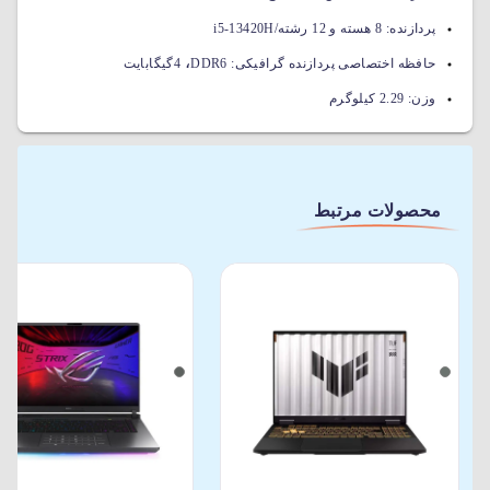
پردازنده:
8 هسته و 12 رشته/i5-13420H
،
حافظه اختصاصی پردازنده گرافیکی:
DDR6
4گیگابایت
وزن:
2.29 کیلوگرم
محصولات مرتبط