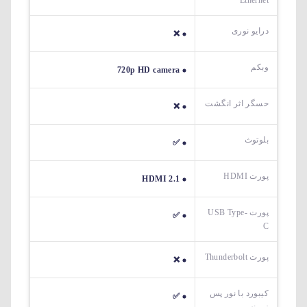
Ethernet
درایو نوری
❌
وبکم
720p HD camera
حسگر اثر انگشت
❌
بلوتوث
✅
پورت HDMI
HDMI 2.1
پورت USB Type-
✅
C
پورت Thunderbolt
❌
کیبورد با نور پس
✅