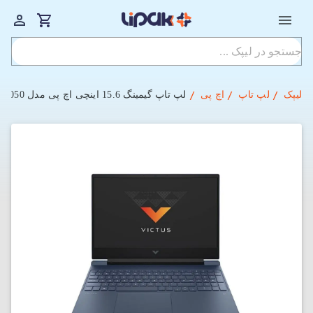
لیپک
لپ تاپ
اچ پی
لپ تاپ گیمینگ 15.6 اینچی اچ پی مدل Victus 15-FA1108NIA i5-8GB-512SSD-4GB 2050