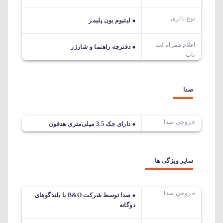
نوع باتری
لیتیوم یون پلیمر
اقلام همراه لپ
دفترچه راهنما و شارژر
تاپ
صدا
خروجی صدا
دارای جک 3.5 میلی‌متری هدفون
سایر ویژگی ها
خروجیِ صدا
صدا توسط شرکت B&O با بلندگوهای
دوگانه