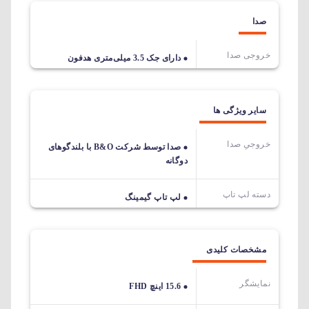
صدا
خروجی صدا
دارای جک 3.5 میلی‌متری هدفون
سایر ویژگی ها
خروجیِ صدا
صدا توسط شرکت B&O با بلندگوهای
دوگانه
دسته لپ تاپ
لپ تاپ گیمینگ
مشخصات کلیدی
نمایشگر
15.6 اینچ FHD