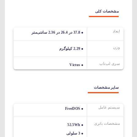
مشخصات کلی
ابعاد
37.8 در 26.4 در 2.36 سانتی‌متر
وزن
2.29 کیلوگرم
سری لپ‌تاپ
Victus
سایر مشخصات
سیستم عامل
FreeDOS
مشخصات باتری
52.5Wh
3 سلولی