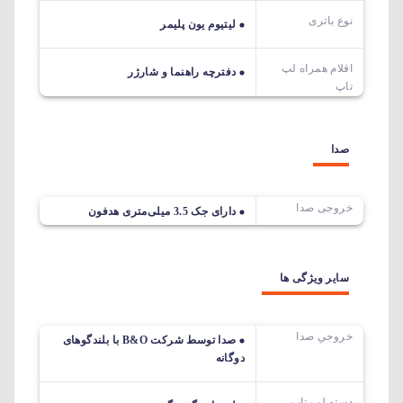
نوع باتری
لیتیوم یون پلیمر
اقلام همراه لپ
دفترچه راهنما و شارژر
تاپ
صدا
خروجی صدا
دارای جک 3.5 میلی‌متری هدفون
سایر ویژگی ها
خروجیِ صدا
صدا توسط شرکت B&O با بلندگوهای
دوگانه
دسته لپ تاپ