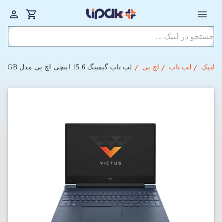
لیپک
لپ تاپ
اچ پی
لپ تاپ گیمینگ 15.6 اینچی اچ پی مدل HP Victus 15-Fa1093dx I5-8GB-512SSD-4GB