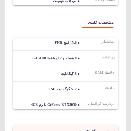
لپ تاپ گیمینگ
مشخصات کلیدی
نمایشگر
15.6 اینچ FHD
پردازنده
8 هسته و 12 رشته/i5-13420H
حافظه RAM
8 گیگابایت
حافظه
512 گیگابایت SSD
پردازنده گرافیکی
GeForce RTX3050 با رم 4GB