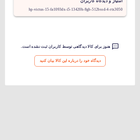
امتیاز و دیدگاه کاربران
hp-victus-15-fa1093dx-i5-13420h-8gb-512bssd-4-rtx3050
هنوز برای کالا دیدگاهی توسط کاربران ثبت نشده است.
دیدگاه خود را درباره این کالا بیان کنید