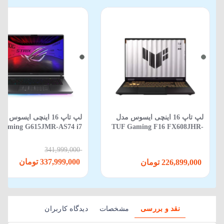
لپ تاپ 16 اینچی ایسوس مدل
لپ‌ تاپ 16 اینچی ایسوس م
Gaming G615JMR-AS74 i7
TUF Gaming F16 FX608JHR-
650HX-16GB-1TB SSD-8GB
RV088 Core i5 14450HX 16GB
RTX5060-WIN 11
512GB SSD 8GB RTX 5050
341,999,000
337,999,000 تومان
226,899,000 تومان
نقد و بررسی
مشخصات
دیدگاه کاربران