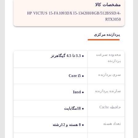
مشخصات کالا
HP VICTUS 15-FA1093DX I5-13420H/8GB/512BSSD/4-
RTX3050
پردازنده مرکزی
محدوده سرعت
3.3 تا 4.5 گیگاهرتز
پردازنده
سری پردازنده
Core i5
سازنده پردازنده
Intel
حافظه Cache
18مگابایت
تعداد هسته
8 هسته و 12رشته