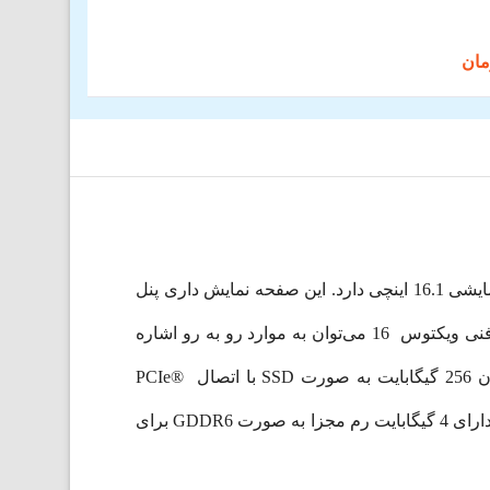
لپ تاپ اچ پی VICTUS 16 یک لپ تاپ گیمینگ با طراحی خاص از کمپانی صاحب نام HP است. اچ پی ویکتوس صفحه نمایشی 16.1 اینچی دارد. این صفحه نمایش داری پنل
مات است. وزن این Laptop فوق العاده، معادل 2.46 کیلوگرم و ضخامت آن معادل 2.35 سانتی‌متر است. از مشخصات فنی ویکتوس 16 می‌توان به موارد رو به رو اشاره
کرد: دارای پردازنده Intel® Core™ i5-11400H با 6 هسته، 12 رشته و 12 مگابایت حافظه کش است. حافظه داخلی آن 256 گیگابایت به صورت SSD با اتصال PCIe®
NVMe™ TLC M.2 و رم آن 8 گیگابایت به صورت DDR4 با نرخ باس 2933 مگاهرتز است. لازم به ذکر است این لپ تاپ دارای 4 گیگابایت رم مجزا به صورت GDDR6 برای