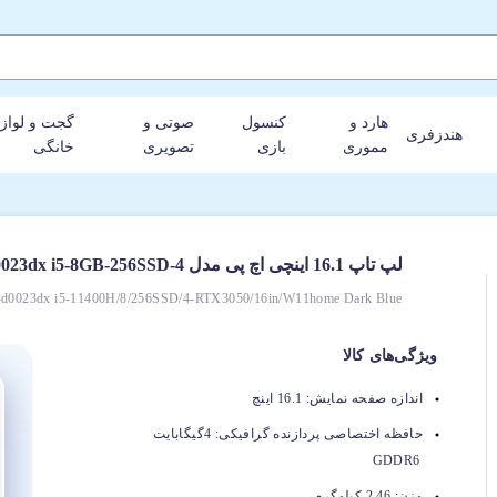
هارد و
کنسول
صوتی و
گجت و لواز
هندزفری
مموری
بازی
تصویری
خانگی
لپ تاپ 16.1 اینچی اچ پی مدل HP VICTUS 16-d0023dx i5-8GB-256SSD-4
6-d0023dx i5-11400H/8/256SSD/4-RTX3050/16in/W11home Dark Blue
ویژگی‌های کالا
اندازه صفحه نمایش:
16.1 اینچ
حافظه اختصاصی پردازنده گرافیکی:
4گیگابایت
GDDR6
وزن:
2.46 کیلوگرم