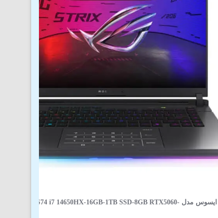
لپ‌ تاپ 16 اینچی ایسوس مدل JMR-AS74 i7 14650HX-16GB-1TB SSD-8GB RTX5060