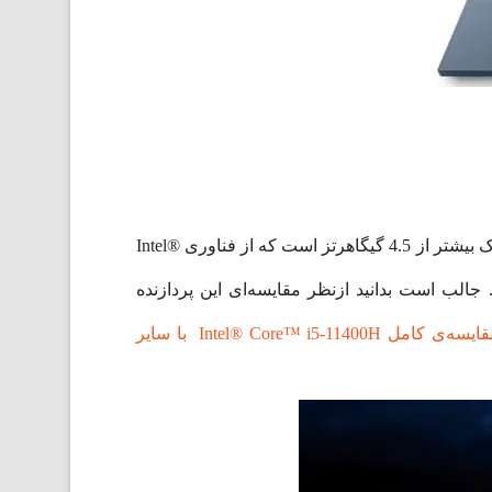
پردازنده این لپ تاپ نسل یازدهم پردازنده Intel® Core™ i5 است که دارای فرکانس پایه‌ی 2.7 گیگاهرتز و فرکانس اورکلاک بیشتر از 4.5 گیگاهرتز است که از فناوری Intel®
ست. جالب است بدانید ازنظر مقایسه‌ای این پردازنده
مقایسه‌ی کامل Intel® Core™ i5-11400H با سایر