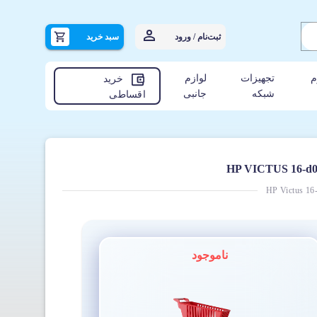
ثبت‌نام / ورود
سبد خرید
م
تجهیزات
لوازم
خرید
شبکه
جانبی
اقساطی
HP Victus 1
ناموجود