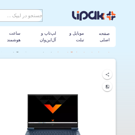
موبایل و
لپ‌تاپ و
ساعت
صفحه
اصلی
تبلت
آل‌این‌وان
هوشمند
لیپک
لپ تاپ
اچ پی
لپ تاپ 16.1 اینچی اچ پی مدل HP VICTUS 16-d0023dx i5-8GB-256SSD-4