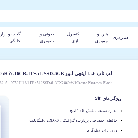
هارد و
کنسول
صوتی و
گجت و لواز
هندزفری
مموری
بازی
تصویری
خانگی
لپ تاپ 15.6 اینچی لنوو Lenovo legion 5 15IMH05H i7-16GB-1T+512SSD-6GB
US i7-10750H/16/1TB+512SSD/6-RTX2060/W10home Phantom Black
ویژگی‌های کالا
اندازه صفحه نمایش:
15.6 اینچ
،
حافظه اختصاصی پردازنده گرافیکی:
DDR6
6گیگابایت
وزن:
2.46 کیلوگرم