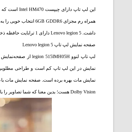
داشت. Lenovo legion 5 دارای 1 ترابایت حافظه ذخیره سازی HDD به همراه 512 گیگابایت حافظه‌ی SSD است.
صفحه نمایش لپ تاپ Lenovo legion 5
نمایش مات بهره برده است. صفحه نمایش مات باعث 
Dolby Vision هست؛ بدین معنا که شما تصاویر را با بهترین کیفیت مشاهده خواهید کرد. فرمت Dolby Vision طیف رنگ بیشتر و عمق وسیع‌تری از رنگ‌ها را پشتیبانی می‌کند.