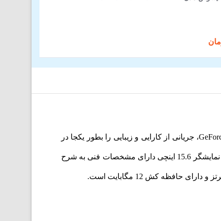
لپ تاپ لنوو legion 515IMH05H با پردازنده Intel Core i7 و کارت گرافیکی از محصولات NVIDIA با عنوان GeForce RTX 2060، جریانی از کارایی و زیبایی را بطور یکجا در
اختیار شما قرار می‌دهد. اوج هیجان و لذت بازی‌های کامپیوتری را بدون لگ‌زدن تجربه می‌کنید. لپ‌تاپ Lenovo legion 5 با نمایشگر 15.6 اینچی دارای مشخصات فنی به شرح