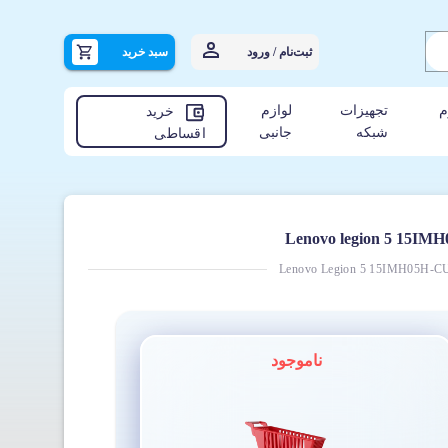
ثبت‌نام / ورود
سبد خرید
م
تجهیزات
لوازم
خرید
شبکه
جانبی
اقساطی
Lenovo Legion 5 15IMH05H-C
ناموجود