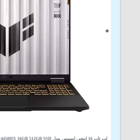
لپ تاپ 16 اینچی ایسوس مدل GB SSD