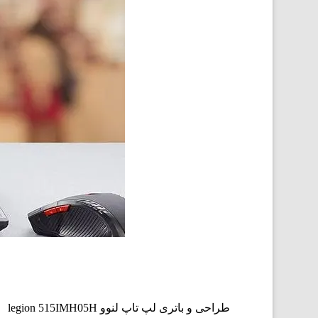
طراحی و باتری لپ تاپ لنوو legion 515IMH05H