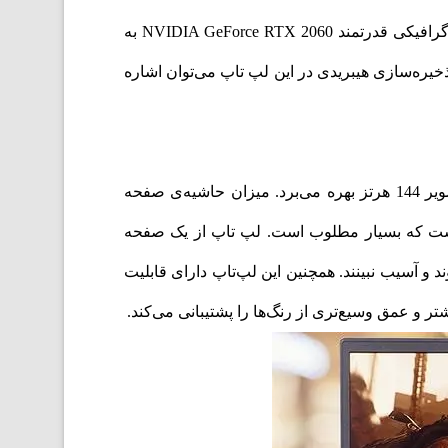
این لپ تاپ دارای چیپست Intel HM470 است که سرعت پردازش اطلاعات را بسیار بالا می‌برد. با استفاده از پردازنده گرافیکی قدرتمند NVIDIA GeForce RTX 2060 به
تخاب خوبی را به عنوان یک لپ‌تاپ گرافیکی دارید. به 16 گیگابایت رم DDR4 و حافظه ذخیره‌سازی هیبریدی در این لپ تاپ می‌توان اشاره
لپ تاپ لنوو legion 515IMH05H از صفحه‌نمایش 15.6 اینچی با رزولوشن FHD 1920 x 1080 IPS و نرخ تازه سازی تصویر 144 هرتز بهره می‌برد. میزان حاشیه‌ی صفحه
 کم است و طراحی مطلوبی دارد. میزان روشنایی صفحه نمایش این لپ تاپ معادل 300 نیت است که بسیار مطلوب است. لپ تاپ از یک صفحه
 آسیب نبینند. همچنین این لپ‌تاپ دارای قابلیت