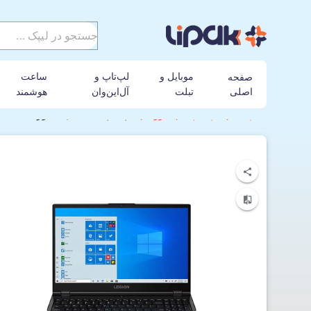
موبایل و
لپ‌تاپ و
ساعت
صفحه
اصلی
تبلت
آل‌این‌وان
هوشمند
لیپک
لپ تاپ
لنوو
لپ تاپ 15.6 اینچی لنوو Lenovo legion 5 15IMH05H i7-16GB-1T+512SSD-6GB