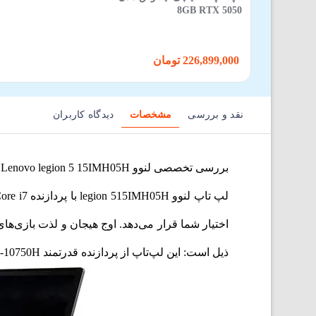
8GB RTX 5050
226,899,000 تومان
نقد و بررسی
مشخصات
دیدگاه کاربران
بررسی تخصصی لنوو Lenovo legion 5 15IMH05H
ذیل است: این لپ‌تاپ از پردازنده قدرتمند Intel Core i7-10750H بهره می‌برد. بیشترین میزان فرکانس این لپ تاپ 5 گیگاهرتز و دارای حافظه کش 12 مگابایت است.