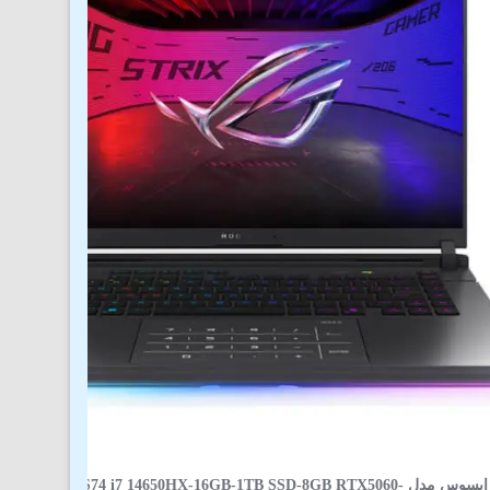
لپ‌ تاپ 16 اینچی ایسوس مدل JMR-AS74 i7 14650HX-16GB-1TB SSD-8GB RTX5060