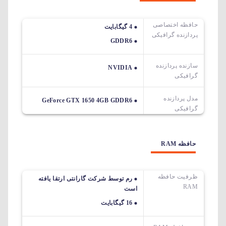
حافظه اختصاصی
4 گیگابایت
پردازنده گرافیکی
GDDR6
سازنده پردازنده
NVIDIA
گرافیکی
مدل پردازنده
GeForce GTX 1650 4GB GDDR6
گرافیکی
حافظه RAM
ظرفیت حافظه
رم توسط شرکت گارانتی ارتقا یافته
RAM
است
16 گیگابایت