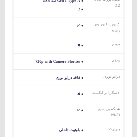
USB 3.2 Gen 1 Type-A
3.2
2
کیبورد با نور پس
✅
زمینه
مودم
❌
وبکم
720p with Camera Shutter
درایو نوری
فاقد درایو نوری
حسگر اثر انگشت
❌
شبکه بی سیم
✅
Wi-Fi
بلوتوث
بلوتوث داخلی