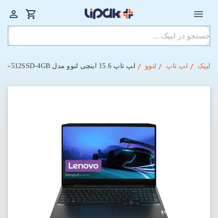
لیپک
لپ تاپ
لنوو
لپ‌ تاپ 15.6 اینچی لنوو مدل Lenovo IDEAPAD GAMING 3 15IHU6 i5-16-512SSD-4GB