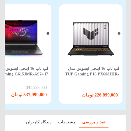
لپ تاپ 16 اینچی ایسوس مدل
لپ‌ تاپ 16 اینچی ایسوس م
Gaming G615JMR-AS74 i7
TUF Gaming F16 FX608JHR-
650HX-16GB-1TB SSD-8GB
RV088 Core i5 14450HX 16GB
RTX5060-WIN 11
512GB SSD 8GB RTX 5050
341,999,000
337,999,000 تومان
226,899,000 تومان
نقد و بررسی
مشخصات
دیدگاه کاربران