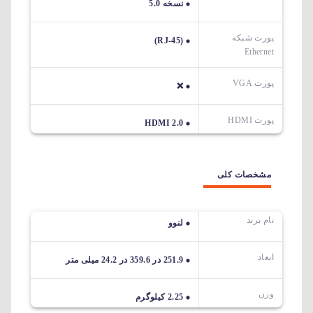
نسخه 5.0
پورت شبکه
(RJ-45)
Ethernet
پورت VGA
❌
پورت HDMI
HDMI 2.0
مشخصات کلی
نام برند
لنوو
ابعاد
251.9 در 359.6 در 24.2 میلی متر
وزن
2.25 کیلوگرم