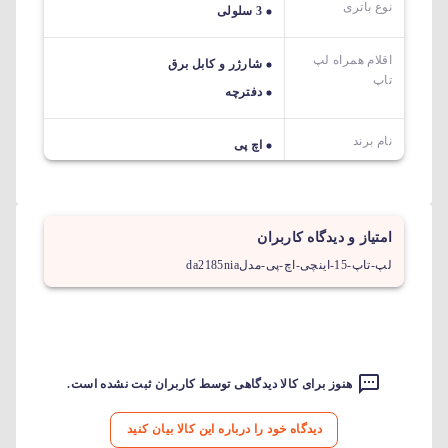
نوع باتری
3 سلولی
اقلام همراه لپ
شارژر و کابل برق
تاپ
دفترچه
نام برند
اچ پی
امتیاز و دیدگاه کاربران
لپ-تاپ-15-اینچی-اچ-پی-مدلda2185nia
هنوز برای کالا دیدگاهی توسط کاربران ثبت نشده است.
دیدگاه خود را درباره این کالا بیان کنید