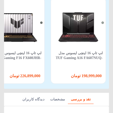
لپ تاپ 16 اینچی ایسوس مدل
لپ تاپ 16 اینچی ایسوس م
F Gaming F16 FX608JHR-
TUF Gaming A16 FA607NUQ-
88 Core i5 14450HX 16GB
RL014 R7 170 16GB 512GB SSD
512GB SSD 8GB RTX 5050
6GB RTX 4050
198,999,000 تومان
226,899,000 تومان
نقد و بررسی
مشخصات
دیدگاه کاربران