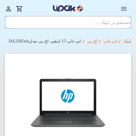
لیپک
لپ تاپ
اچ پی
لپ تاپ 15 اینچی اچ پی مدلDA2185nia