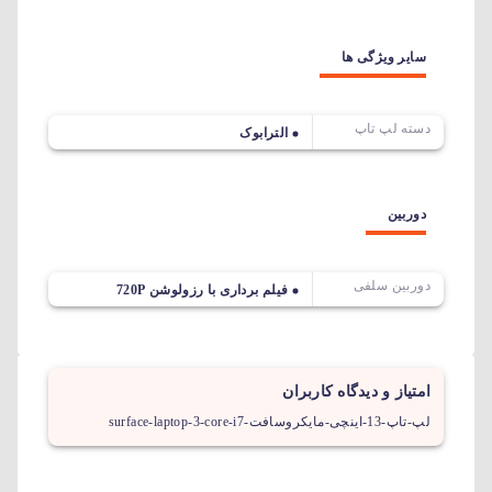
سایر ویژگی ها
دسته لپ تاپ
الترابوک
دوربین
دوربین سلفی
فیلم برداری با رزولوشن 720P
امتیاز و دیدگاه کاربران
لپ-تاپ-13-اینچی-مایکروسافت-surface-laptop-3-core-i7