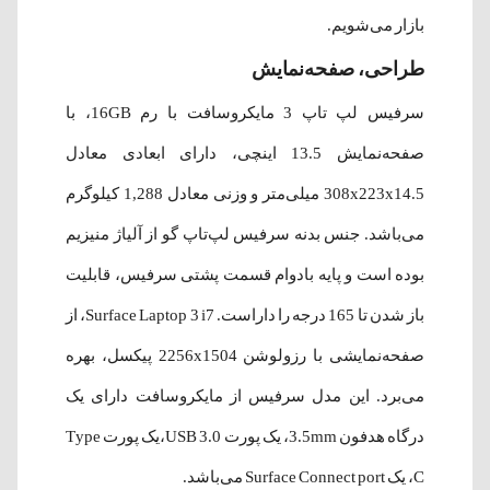
بازار می‌شویم.
طراحی، صفحه‌نمایش
سرفیس لپ تاپ 3 مایکروسافت با رم 16GB، با
صفحه‌نمایش
13.5 اینچی
، دارای ابعادی معادل
308x223x14.5 میلی‌متر و وزنی معادل 1,288 کیلوگرم
می‌باشد. جنس بدنه سرفیس لپ‌تاپ گو از آلیاژ منیزیم
بوده است و پایه بادوام قسمت پشتی سرفیس، قابلیت
باز شدن تا 165 درجه را داراست. Surface Laptop 3 i7، از
صفحه‌نمایشی با رزولوشن 2256x1504 پیکسل، بهره
می‌برد.
این مدل سرفیس از مایکروسافت دارای یک
درگاه هدفون 3.5mm، یک پورت USB 3.0،یک پورت Type
C، یک Surface Connect port می‌باشد.