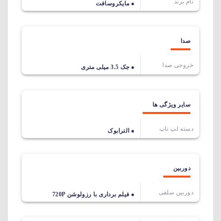
نام برند
مایکروسافت
صدا
خروجی صدا
جک 3.5 میلی متری
سایر ویژگی ها
دسته لپ تاپ
الترابوک
دوربین
دوربین سلفی
فیلم برداری با رزولوشن 720P