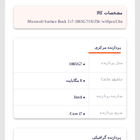
مشخصات کالا
Microsoft Surface Book 3 i7-1065G7/16/256 /w10pro/13in
پردازنده مرکزی
مدل پردازنده
1065G7
حافظه Cache
8 مگابایت
سازنده پردازنده
Intel
سری پردازنده
Core i7
پردازنده گرافیکی