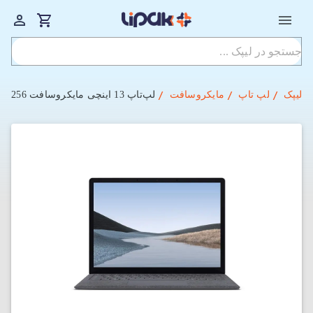
لیپک
لپ تاپ
مایکروسافت
لپ‌تاپ 13 اینچی مایکروسافت Surface Laptop 3 Core i7-16-256