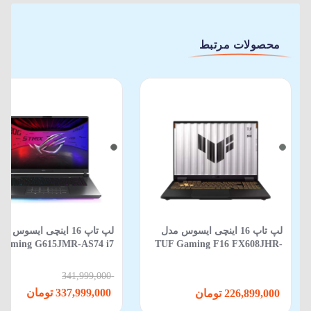
محصولات مرتبط
لپ تاپ 16 اینچی ایسوس مدل
لپ‌ تاپ 16 اینچی ایسوس م
Gaming G615JMR-AS74 i7
TUF Gaming F16 FX608JHR-
650HX-16GB-1TB SSD-8GB
RV088 Core i5 14450HX 16GB
RTX5060-WIN 11
512GB SSD 8GB RTX 5050
341,999,000
337,999,000 تومان
226,899,000 تومان