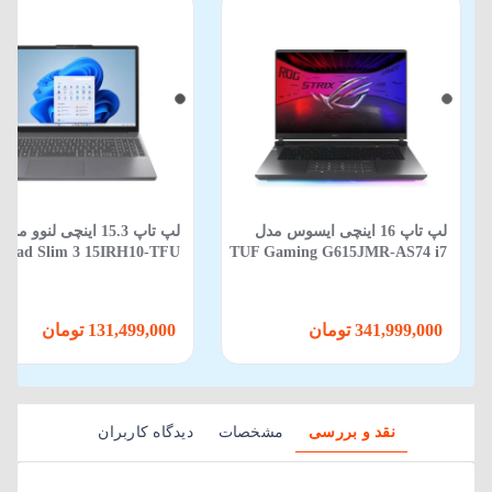
لپ‌ تاپ 16 اینچی ایسوس مدل
لپ‌ تاپ 15.3 اینچی لنوو مدل
eaPad Slim 3 15IRH10-TFU
TUF Gaming G615JMR-AS74 i7
13620H-16GB-512SSD-Intel-
14650HX-16GB-1TB SSD-8GB
New
RTX5060-WIN 11
341,999,000 تومان
131,499,000 تومان
نقد و بررسی
مشخصات
دیدگاه کاربران