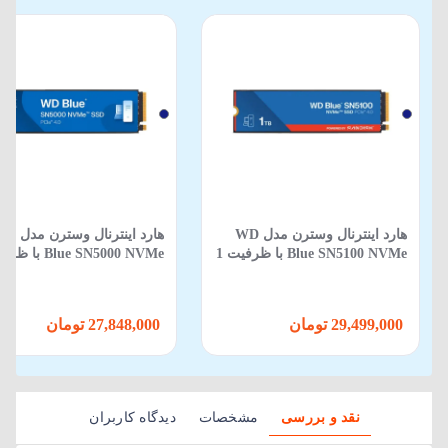
هارد اینترنال وسترن مدل WD
هارد اینترنال وستر
Blue SN5100 NVMe با ظرفیت 1
ترابایت
ترابایت
29,499,000 تومان
27,848,000 تومان
نقد و بررسی
مشخصات
دیدگاه کاربران