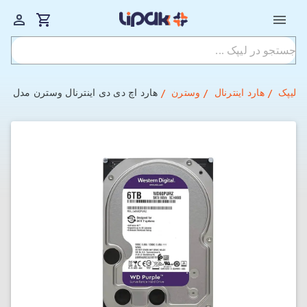
لیپک
هارد اینترنال
وسترن
هارد اچ دی دی اینترنال وسترن مدل WD Purple با ظرفیت 6 ترابایت