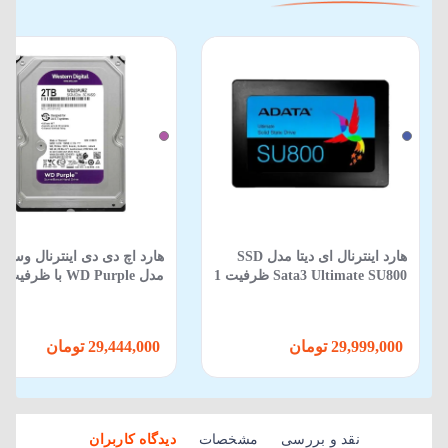
هارد اینترنال ای دیتا مدل SSD
هارد اچ دی دی اینترنال وستر
Sata3 Ultimate SU800 ظرفیت 1
مدل urple
ترابایت
ترابایت
29,999,000 تومان
29,444,000 تومان
نقد و بررسی
مشخصات
دیدگاه کاربران