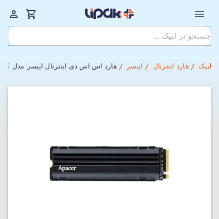
لیپک
هارد اینترنال
اپیسر
هارد اس اس دی اینترنال اپیسر مدل AS2280Q4U ظرفیت 1 ترابایت