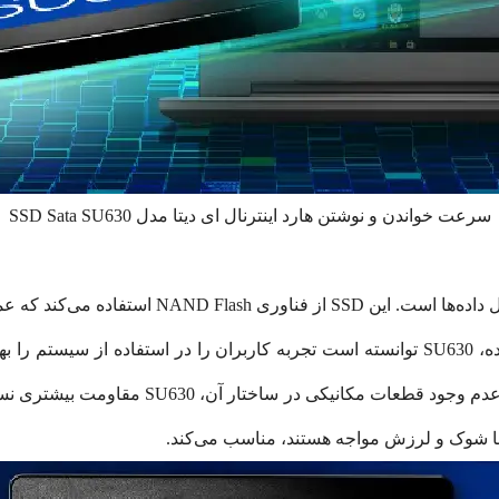
سرعت خواندن و نوشتن هارد اینترنال ای دیتا مدل SSD Sata SU630
یکی از ویژگی‌های بارز SU630، سرعت بالا در انتقال
مکانیکی دارد. با سرعت خواندن و نوشتن فوق‌العاده، SU630 توانسته است تجربه کاربران را 
مقاومت بالا در برابر شوک و لرزش است. به دلی
با شوک و لرزش مواجه هستند، مناسب می‌کند.