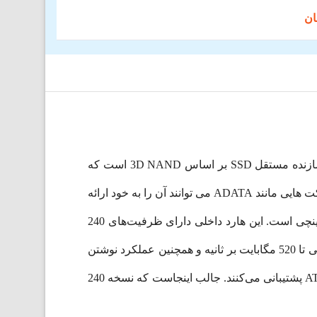
ADATA SSD سطح جدیدی را برای رایانه‌های شخصی مشتری معرفی کرده است. Ultimate SU630 اولین درایو از یک سازنده مستقل SSD بر اساس 3D NAND است که
نشان دهنده این است که نوع جدید فلش مموری در نهایت از نظر تولید و قابلیت اطمینان به نقطه ای رسیده است که شرکت هایی مانند ADATA می توانند آن را به خود ارائه
دهند. درایو SU630 ADATA که برای رایانه‌هی شخصی و به خصوص لپ تاپ طراحی شده‌ است، دارای فرم فاکتور 2.5 اینچی است. این هارد داخلی دارای ظرفیت‌های 240
گیگابایتی، 480 گیگابایتی و 960 گیگابایتی است. این شرکت می‌گوید که SSDهای Ultimate SU630 از عملکرد خواندن متوالی تا 520 مگابایت بر ثانیه و همچنین عملکرد نوشتن
متوالی تا 450 مگابایت بر ثانیه در صورت فعال بودن کش شبه SLC بر اساس اعداد به دست آمده با استفاده از معیار ATTO پشتیبانی می‌کنند. جالب اینجاست که نسخه 240