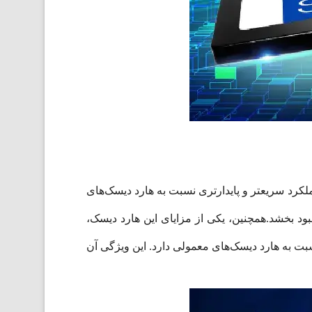
 داده‌ها است. این SSD از فناوری NAND Flash استفاده می‌کند که عملکرد سریعتر و پایدارتری نسبت به هارد دیسک‌های
در استفاده از سیستم را بهبود بخشد.همچنین، یکی از مزایای این هارد دیسک،
ل عدم وجود قطعات مکانیکی در ساختار آن، SU630 مقاومت بیشتری نسبت به هارد دیسک‌های معمولی دارد. این ویژگی آن