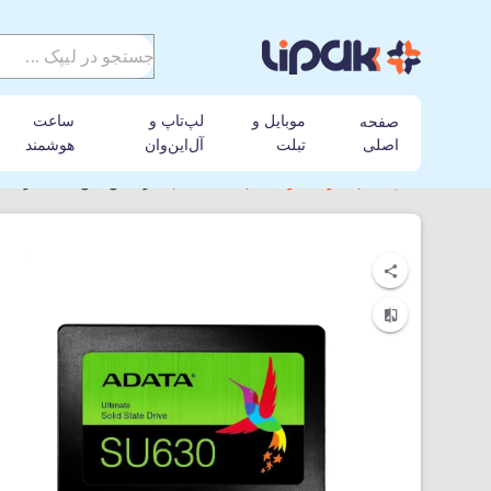
موبایل و
لپ‌تاپ و
ساعت
صفحه
اصلی
تبلت
آل‌این‌وان
هوشمند
لیپک
هارد اینترنال
ای دیتا
هارد اس اس دی اینترنال ای دیتا مدل ta3 SU630