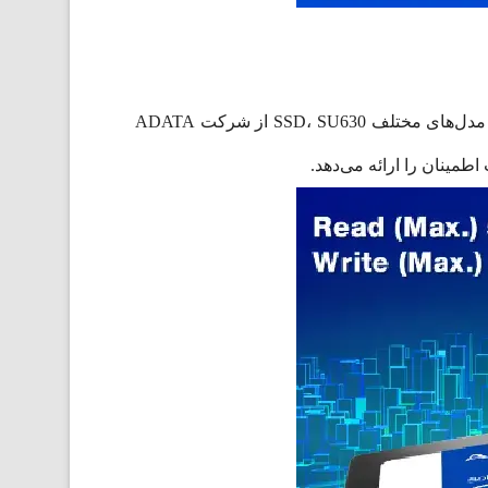
هارد دیسک‌های SSD، امروزه یکی از اصلی‌ترین ابزارهای ذخیره‌سازی داده‌ها در دستگاه‌های الکترونیکی هستند. در میان مدل‌های مختلف SSD، SU630 از شرکت ADATA