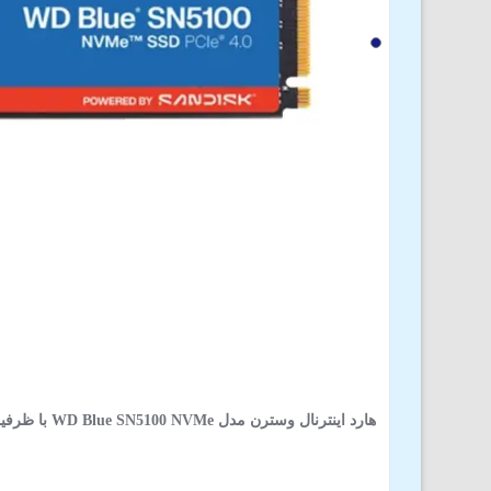
هارد اینترنال وسترن مدل WD Blue SN5100 NVMe با ظرفیت 1 ترابایت