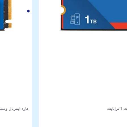
هارد اینترنال وسترن مدل WD Blue SN5000 NVMe