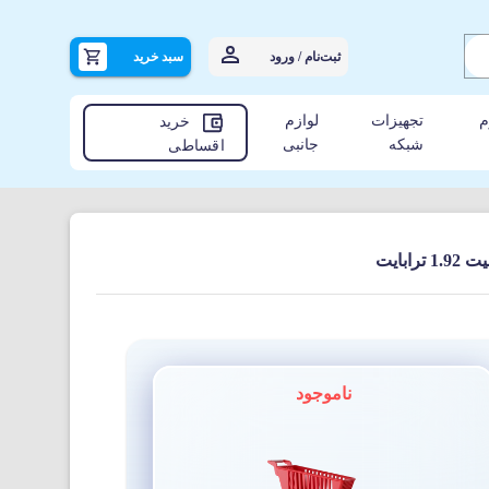
ثبت‌نام / ورود
سبد خرید
م
تجهیزات
لوازم
خرید
شبکه
جانبی
اقساطی
ناموجود