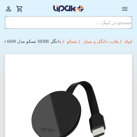
لیپک
هاب، دانگل و مبدل
تسکو
دانگل HDMI تسکو مدل T-Cast 6000