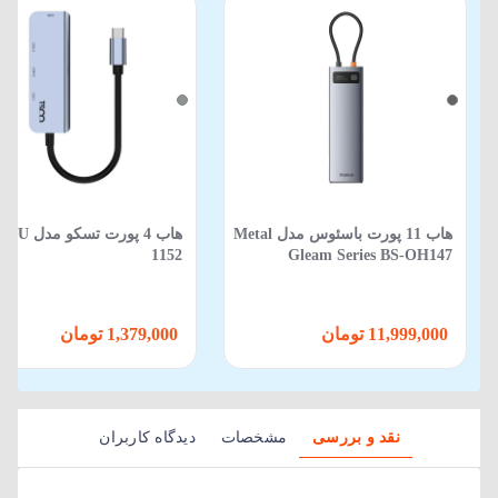
هاب 11 پورت باسئوس مدل Metal
هاب 4 پورت تسکو مدل U
1152
Gleam Series BS-OH147
11,999,000 تومان
1,379,000 تومان
نقد و بررسی
مشخصات
دیدگاه کاربران