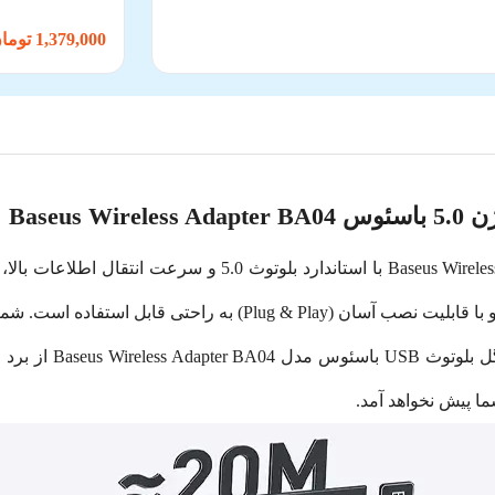
1,379,000 تومان
دانگل بلوتوث USB باسئوس مدل Baseus Wireless Adapter BA04 با ا
بلوتوث باسئوس BA04 نیازی به نصب درایور ندارد و با قابلیت نصب آسان
ما پیش نخواهد آمد.