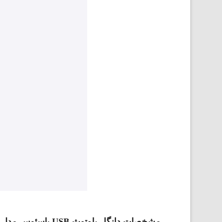
مشخصات دانگل بلوتوث USB باسئوس مدل Baseus Wireless Adapter BA04