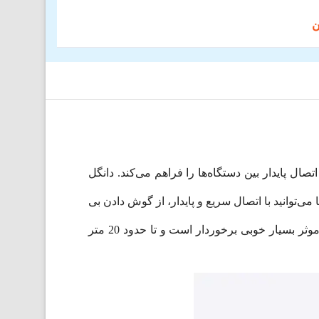
ستاندارد بلوتوث 5.0 و سرعت انتقال اطلاعات بالا، اتصال پایدار بین دستگاه‌ها را فراهم می‌کند. دانگل
 (Plug & Play) به راحتی قابل استفاده است. شما می‌توانید با اتصال سریع و پایدار، از گوش دادن بی
وقفه به موسیقی با هدفون بی‌سیم لذت ببرید. دانگل بلوتوث USB باسئوس مدل Baseus Wireless Adapter BA04 از برد موثر بسیار خوبی برخوردار است و تا حدود 20 متر