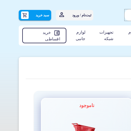
ثبت‌نام / ورود
سبد خرید
م
تجهیزات
لوازم
خرید
شبکه
جانبی
اقساطی
ناموجود