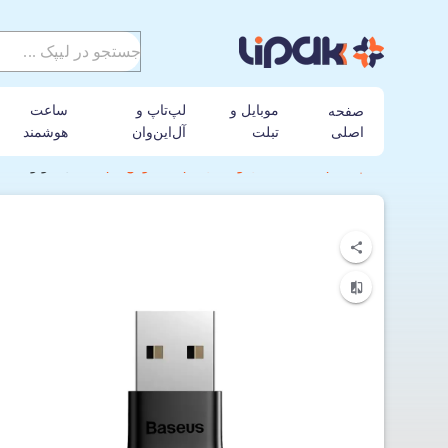
موبایل و
لپ‌تاپ و
ساعت
صفحه
اصلی
تبلت
آل‌این‌وان
هوشمند
لیپک
هاب، دانگل و مبدل
باسئوس
دانگل بلوتوث USB ورژن 5.0 باسئوس مدل BA04