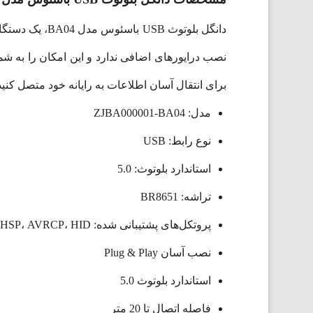
دانگل بلوتوث 
نصب درایورهای اضافی ندارد و این امکان را به شما
برای انتقال آسان اطلاعات به رایانه خود متصل کنید. با کمک دانگل بلوتوث USB باسئوس مدل 04-ZJBA000001
مدل: ZJBA000001-BA04
نوع رابط: USB
استاندارد بلوتوث: 5.0
تراشه: BR8651
پروتکل‌های پشتیبانی شده: A2DP، H2DP، HSP، AVRCP، HID و غیره
نصب آسان Plug & Play
استاندارد بلوتوث 5.0
فاصله اتصال تا 20 متر