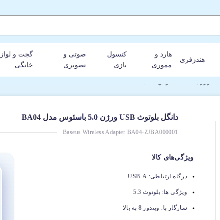
هارد و
کنسول
صوتی و
گجت و لواز
هندزفری
مموری
بازی
تصویری
خانگی
دانگل بلوتوث USB ورژن 5.0 باسئوس مدل BA04
Baseus Wireless Adapter BA04-ZJBA000001
ویژگی‌های کالا
درگاه ارتباطی:
USB-A
ویژگی ها:
بلوتوث 5.3
سازگار با:
ویندوز 8 به بالا