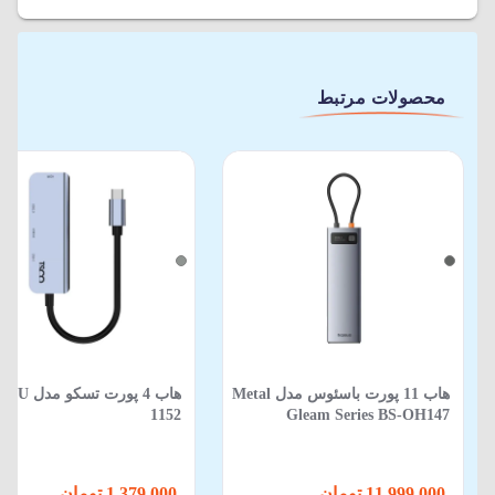
محصولات مرتبط
هاب 11 پورت باسئوس مدل Metal
هاب 4 پورت تسکو مدل U
1152
Gleam Series BS-OH147
11,999,000 تومان
1,379,000 تومان