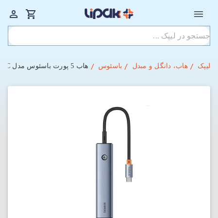
لیپک
هاب، دانگل و مبدل
باسئوس
هاب 5 پورت باسئوس مدل UltraJoy Series BS-OH165 USB-C