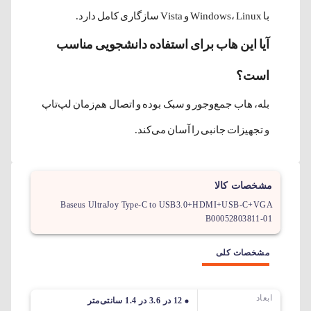
با Windows، Linux و Vista سازگاری کامل دارد.
آیا این هاب برای استفاده دانشجویی مناسب
است؟
بله، هاب جمع‌وجور و سبک بوده و اتصال هم‌زمان لپ‌تاپ
و تجهیزات جانبی را آسان می‌کند.
مشخصات کالا
Baseus UltraJoy Type-C to USB3.0+HDMI+USB-C+VGA
B00052803811-01
مشخصات کلی
ابعاد
12 در 3.6 در 1.4 سانتی‌متر