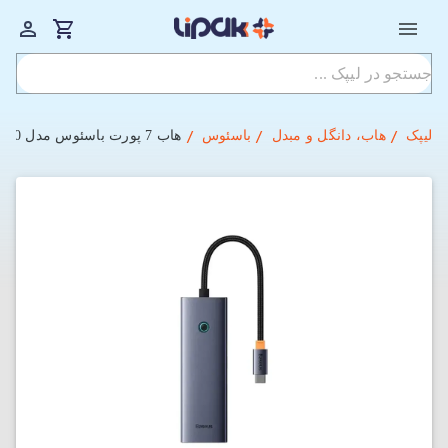
لیپک
هاب، دانگل و مبدل
باسئوس
هاب 7 پورت باسئوس مدل Baseus UltraJoy BS-OH160