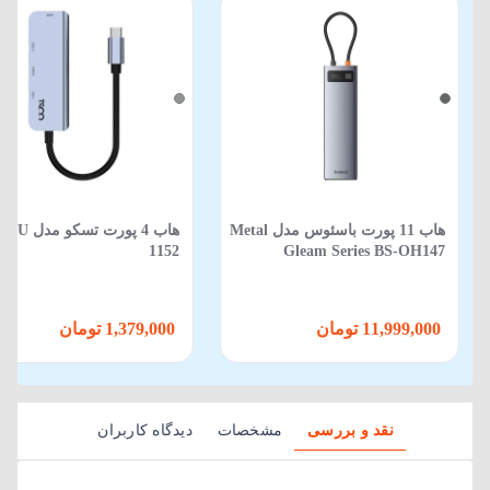
هاب 11 پورت باسئوس مدل Metal
هاب 4 پورت تسکو مدل U
1152
Gleam Series BS-OH147
11,999,000 تومان
1,379,000 تومان
نقد و بررسی
مشخصات
دیدگاه کاربران