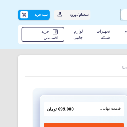
ثبت‌نام / ورود
سبد خرید
م
تجهیزات
لوازم
خرید
شبکه
جانبی
اقساطی
قیمت نهایی:
699,000
تومان