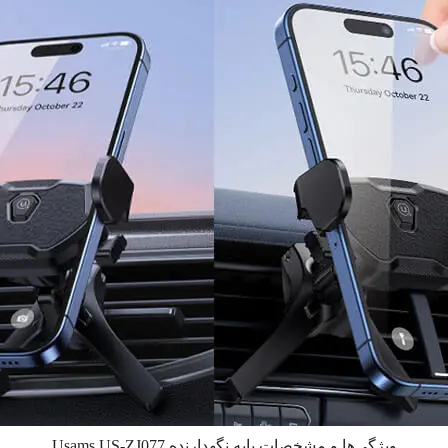
ویژگی‌ها و مشخصات پایه نگهدارنده Usams US-ZJ077