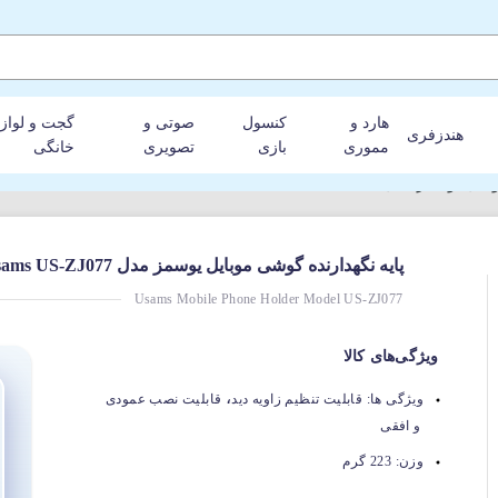
هارد و
کنسول
صوتی و
گجت و لواز
هندزفری
مموری
بازی
تصویری
خانگی
سمز مدل Usams US-ZJ077
پایه نگهدارنده گوشی موبایل یوسمز مدل Usams US-ZJ077
Usams Mobile Phone Holder Model US-ZJ077
ویژگی‌های کالا
،
ویژگی ها:
قابلیت تنظیم زاویه دید
قابلیت نصب عمودی
و افقی
وزن:
223 گرم