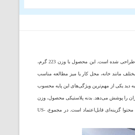
پایه نگهدارنده گوشی موبایل یوسمز US-ZJ077 یکی از محصولات کاربردی برند Usams است که برای استفاده رومیزی طراحی شده است. این محصول با وزن 223 گرم،
ختلف مانند خانه، محل کار یا میز مطالعه مناسب
 دید یکی از مهم‌ترین ویژگی‌های این پایه محسوب
 اینچی سازگار است و طیف وسیعی از کاربران را پوشش می‌دهد. بدنه پلاستیکی محصول، وزن
کلی را کنترل کرده و استفاده طولانی‌مدت را راحت‌تر می‌سازد. این پایه برای تماشای ویدئو، تماس تصویری و مطالعه محتوا گزینه‌ای قابل‌اعتماد است. در مجموع، US-