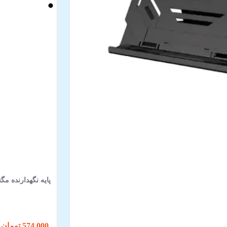
پایه نگهدارنده مگنت
574,000 تومان