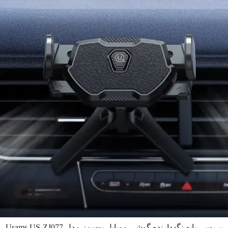
بررسی پایه نگهدارنده گوشی موبایل یوسمز مدل Usams US-ZJ077