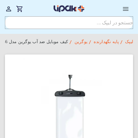
لیپک
پایه نگهدارنده
یوگرین
کیف موبایل ضد آب یوگرین مدل LP186