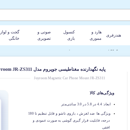
هارد و
کنسول
صوتی و
گجت و لواز
هندزفری
مموری
بازی
تصویری
خانگی
وم مدل Joyroom JR-ZS311
پایه نگهدارنده مغناطیسی جویروم مدل Joyroom JR-ZS311
Joyroom Magnetic Car Phone Mount JR-ZS311
ویژگی‌های کالا
ابعاد:
4.4 در 5.8 در 3.0 سانتی‌متر
،
ویژگی ها:
ضد لغزش
بازوی تاشو و قابل تنظیم تا 180
،
درجه
قابلیت قرار گیری گوشی به صورت عمودی و
افقی