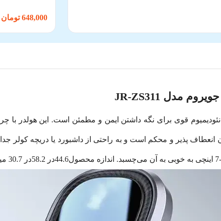
648,000 تومان
م مدل JR-ZS311