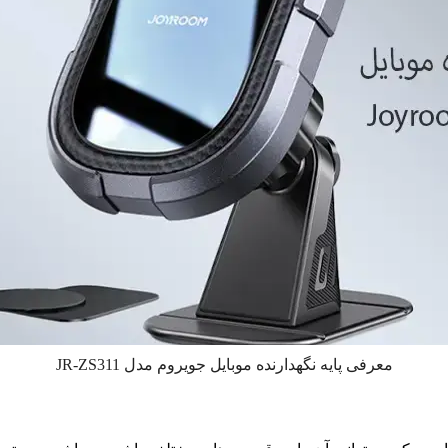
معرفی پایه نگهدارنده موبایل جویروم مدل JR-ZS311