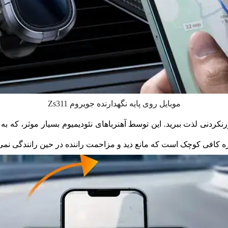
موبایل روی پایه نگهدارنده جویروم Zs311
دازه کافی کوچک است که مانع دید و مزاحمت راننده در حین رانندگی نمی