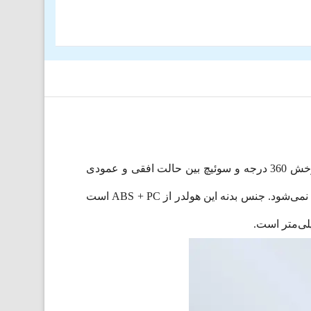
پایه نگهدارنده جویروم JR-ZS311 دارای آهنرباهای نئودیمیوم قوی برای نگه داشتن ایمن و مطمئن است. این هولدر با چرخش 360 درجه و سوئیچ بین حالت افقی و عمودی
استفاده از آن را برای شما آسان کرده است. پایه آن انعطاف پذیر و محکم است و به راحتی از داشبورد یا دریچه کولر جدا نمی‌شود. جنس بدنه این هولدر از ABS + PC است