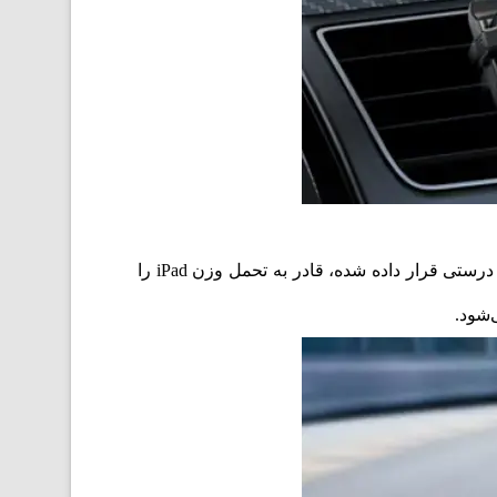
گوشی خود را به نگهدارنده وصل کنید و از ثبات باورنکردنی لذت ببرید. این توسط آهنرباهای نئودیمیوم بسیار موثر، که به درستی قرار داده شده، قادر به تحمل وزن iPad را
‌شود.