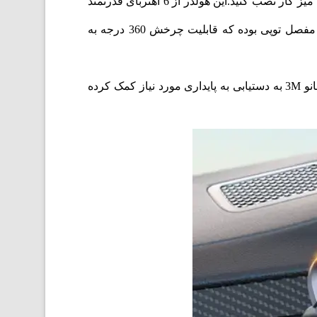
Joyroom JR-ZS311 به گونه‌ای طراحی شده است که می‌توانید آن را در قسمت‌های مختلف داشبورد ماشین و حتی میز کار نصب کنید.این هولدر از 6 آهنربای قدرتمند
تشکیل شده که قادر است دستگاه متصل به خود را به خوبی در هر شرایطی با ثبات بالا نگهدارد. سر این هولدر دارای مفصل توپی بوده که قابلیت چرخش 360 درجه به
پایه طراحی شده مخصوص به شما امکان می‌دهد به راحتی پایه را در هر مکانی نصب کنید. استفاده از نوار بسیار قوی نانو 3M به دستیابی به پایداری مورد نیاز کمک کرده