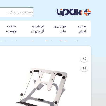
موبایل و
لپ‌تاپ و
ساعت
صفحه
اصلی
تبلت
آل‌این‌وان
هوشمند
لیپک
پایه نگهدارنده
کول کلد
استند تاشو لپ تاپ کول کلد م