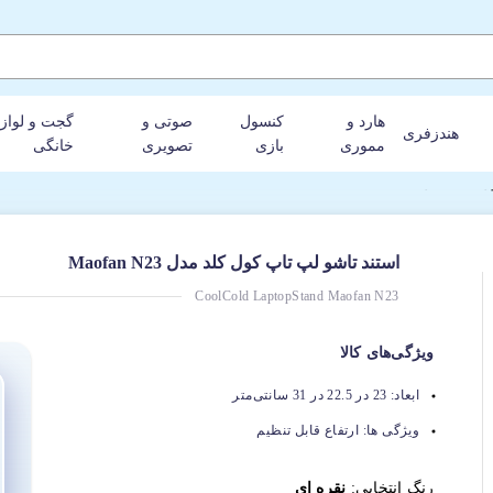
هارد و
کنسول
صوتی و
گجت و لواز
هندزفری
مموری
بازی
تصویری
خانگی
دل Maofan N23
استند تاشو لپ تاپ کول کلد مدل Maofan N23
CoolCold LaptopStand Maofan N23
ویژگی‌های کالا
ابعاد:
23 در 22.5 در 31 سانتی‌متر
ویژگی ها:
ارتفاع قابل تنظیم
رنگ انتخابی:
نقره ای