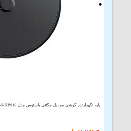
پایه نگهدارنده گوشی موبایل مگنتی باسئوس مدل MagPro Series BS-HP016