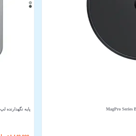
پایه نگهدارنده لپ‌تاپ باسئوس مد