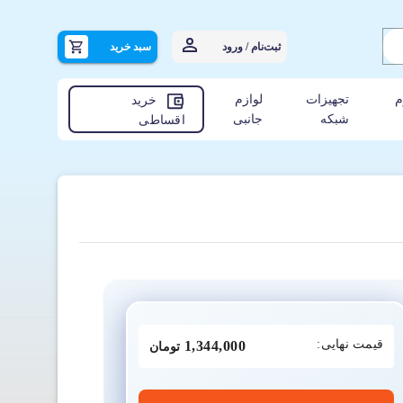
ثبت‌نام / ورود
سبد خرید
م
تجهیزات
لوازم
خرید
شبکه
جانبی
اقساطی
قیمت نهایی:
1,344,000
تومان