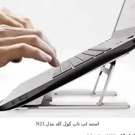
استند لپ تاپ کول کلد مدل N23