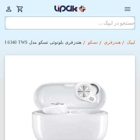
لیپک
هندزفری
تسکو
هندزفری بلوتوثی تسکو مدل TH 6340 TWS