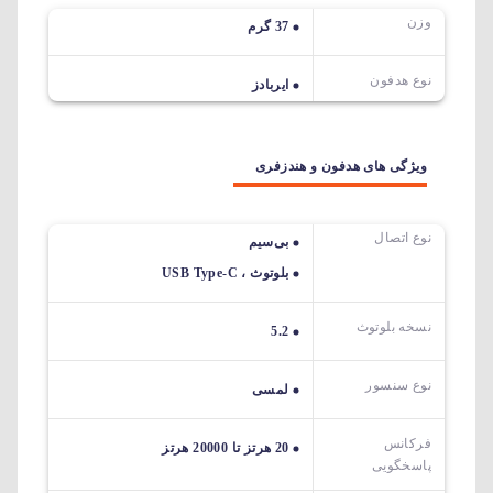
وزن
37 گرم
نوع هدفون
ایربادز
ویژگی های هدفون و هندزفری
نوع اتصال
بی‌سیم
بلوتوث ، USB Type-C
نسخه بلوتوث
5.2
نوع سنسور
لمسی
فرکانس
20 هرتز تا 20000 هرتز
پاسخگویی