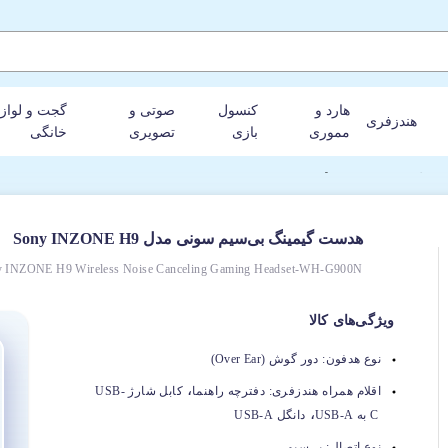
هارد و
کنسول
صوتی و
گجت و لواز
هندزفری
مموری
بازی
تصویری
خانگی
Sony IN
هدست گیمینگ بی‌سیم سونی مدل Sony INZONE H9
y INZONE H9 Wireless Noise Canceling Gaming Headset-WH-G900N
ویژگی‌های کالا
نوع هدفون:
دور گوش (Over Ear)
،
اقلام همراه هندزفری:
دفترچه راهنما
کابل شارژ USB-
،
C به USB-A
دانگل USB-A
نوع اتصال:
بی‌سیم