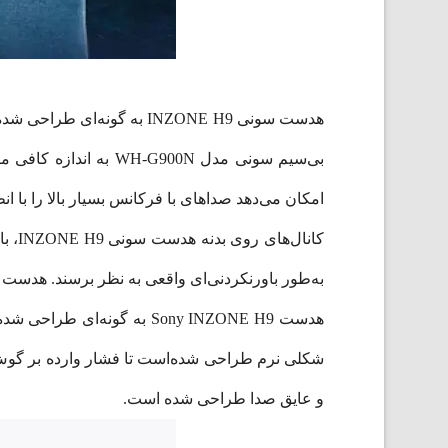
هدست سونی INZONE H9 به گ
بی‌سیم سونی مدل 00N
امکان می‌دهد صداهای با فرکانس بسیار بالا را با انط
کانا
به‌طور باورنکردنی‌ای واقعی به نظر برسند. هدست سونی مدل INZONE H9 بسیار راحت ساخته‌ شده است تا بتوانید در جلسات 
هدست Sony INZONE H9 به گ
و عایق صدا طراحی شده است.