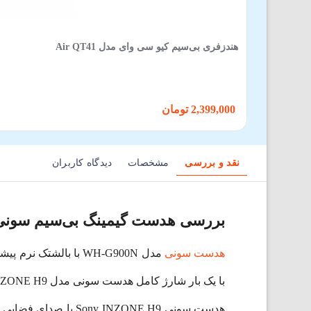
هندزفری بی‌سیم کیو سی وای مدل Air QT41
2,399,000 تومان
نقد و بررسی
مشخصات
دیدگاه کاربران
بررسی هدست گیمینگ بی‌سیم سونی H-G900N
هدست سونی
مدل WH-G900N با با
با یک بار شارژ کامل هدست سونی مدل Sony INZONE H9، می‌توانید تا 32 ساعت از هدست سونی Sony INZONE H9 خود استفاده کنید.