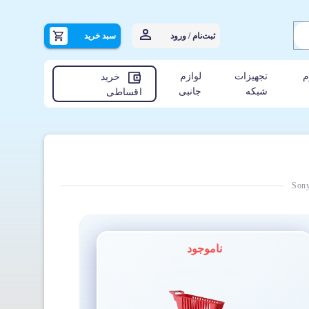
ثبت‌نام / ورود
سبد خرید
م
تجهیزات
لوازم
خرید
شبکه
جانبی
اقساطی
Son
ناموجود