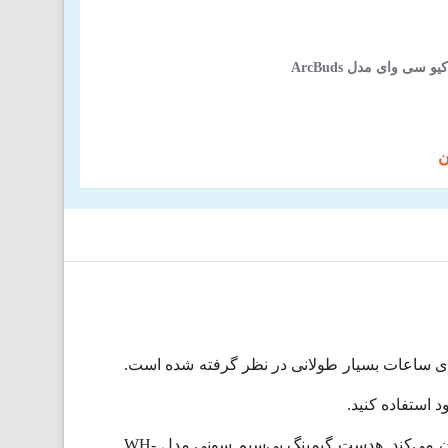
سی وای مدل ArcBuds
و برای ساعات بسیار طولانی در نظر گرفته شده است.
هدست سونی Sony INZONE H9 با صدای فضایی 360 درجه و شخصی سازی شده، لذت شما از گیم پلی بازی را دوچندان می‌کند. هدست گیمینگ بی‌سیم سونی مدل WH-