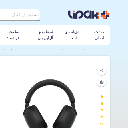
موبایل و
لپ‌تاپ و
ساعت
صفحه
اصلی
تبلت
آل‌این‌وان
هوشمند
لیپک
هندزفری
سونی
هدست گیمینگ بی‌سیم سونی مدل ZONE H9