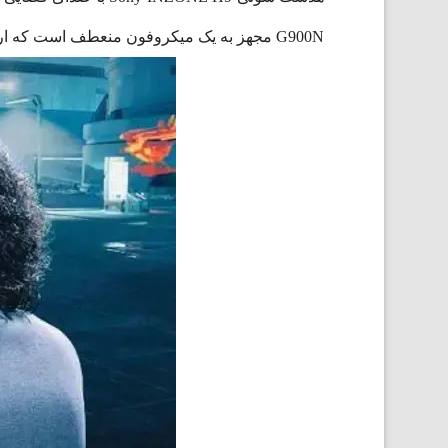
G900N مجهز به یک میکروفون منعطف است که ارتباطات شفاف را برای شما امکان پذیر می‌کند. با بررسی بیشتر هدست WH-G900N همرا ما باشید.