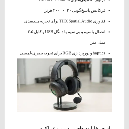
فرکانس پاسخ‌گویی ۲۰–۲۰۰۰۰ هرتز
فناوری THX Spatial Audio برای تجربه چندبعدی
اتصال باسیم و بی‌سیم با دانگل USB و کابل ۳.۵
میلی‌متر
haptics و نورپردازی RGB برای تجربه بصری/لمسی
باتری، قابلیت‌های بی‌سیم و عملکرد