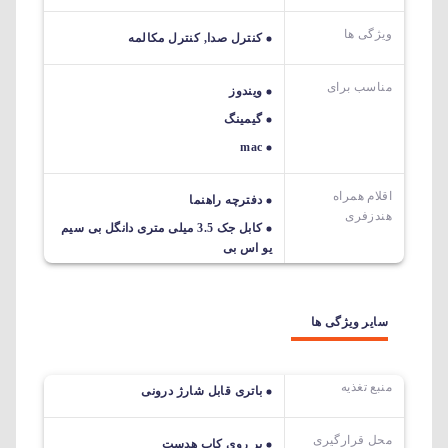
ویژگی ها
کنترل صدا, کنترل مکالمه
مناسب برای
ویندوز
گیمینگ
mac
اقلام همراه
دفترچه راهنما
هندزفری
کابل جک 3.5 میلی متری دانگل بی سیم
یو اس بی
سایر ویژگی ها
منبع تغذیه
باتری قابل شارژ درونی
محل قرارگیری
بر روی کاپ هدست