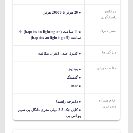
فرکانس
20 هرتز تا 20000 هرتز
پاسخگویی
عمر باتری
11 ساعت (haptics an lighting on) 44
ساعت (haptics an lighting off)
ویژگی ها
کنترل صدا, کنترل مکالمه
مناسب برای
ویندوز
گیمینگ
mac
اقلام همراه
دفترچه راهنما
هندزفری
کابل جک 3.5 میلی متری دانگل بی سیم
یو اس بی