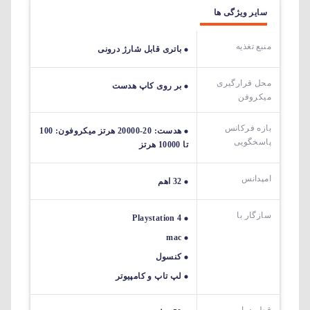
سایر ویژگی ها
منبع تغذیه
باتری قابل شارژ درونی
محل قرارگیری
بر روی کاپ هدست
میکروفن
بازه فرکانس
هدست: 20-20000 هرتز میکروفون: 100
پاسخگویی
تا 10000 هرتز
امپدانس
32 اهم
سازگار با
Playstation 4
mac
کنسول
لپ تاپ و کامپیوتر