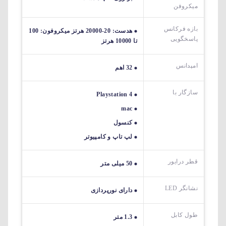
میکروفن
بازه فرکانس
هدست: 20-20000 هرتز میکروفون: 100
پاسخگویی
تا 10000 هرتز
امپدانس
32 اهم
سازگار با
Playstation 4
mac
کنسول
لپ تاپ و کامپیوتر
قطر درایور
50 میلی متر
نشانگر LED
دارای نورپردازی
طول کابل
1.3 متر