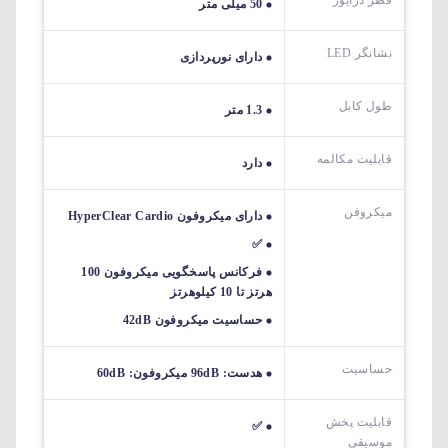
قطر درایور
50 میلی متر
نشانگر LED
دارای نورپردازی
طول کابل
1.3 متر
قابلیت مکالمه
دارد
میکروفن
دارای میکروفون HyperClear Cardio
✅
فرکانس پاسخگویی میکروفون 100
هرتز تا 10 کیلوهرتز
حساسیت میکروفون 42dB
حساسیت
هدست: 96dB میکروفون: 60dB
قابلیت پخش
✅
موسیقی