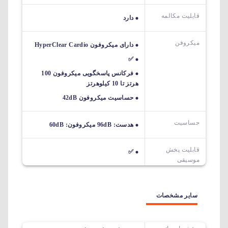
قابلیت مکالمه
دارد
میکروفن
دارای میکروفون HyperClear Cardio
✅
فرکانس پاسخگویی میکروفون 100
هرتز تا 10 کیلوهرتز
حساسیت میکروفون 42dB
حساسیت
هدست: 96dB میکروفون: 60dB
قابلیت پخش
✅
موسیقی
سایر مشخصات