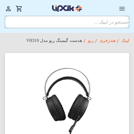
لیپک
هندزفری
رپو
هدست گیمینگ رپو مدل VH310