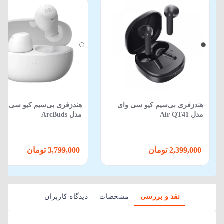
هندزفری بی‌سیم کیو سی وای
هندزفری بی‌سیم کیو سی وا
مدل Air QT41
مدل ArcBuds
2,399,000 تومان
3,799,000 تومان
نقد و بررسی
مشخصات
دیدگاه کاربران