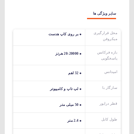
سایر ویژگی ها
محل قرارگیری
بر روی کاپ هدست
میکروفن
بازه فرکانس
20-20000 هرتز
پاسخگویی
امپدانس
32 اهم
سازگار با
لپ تاپ و کامپیوتر
قطر درایور
50 میلی متر
طول کابل
2.4 متر