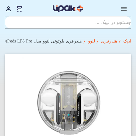
لیپک
هندزفری
لنوو
هندزفری بلوتوثی لنوو مدل Lenovo ThinkPlus LivePods LP8 Pro