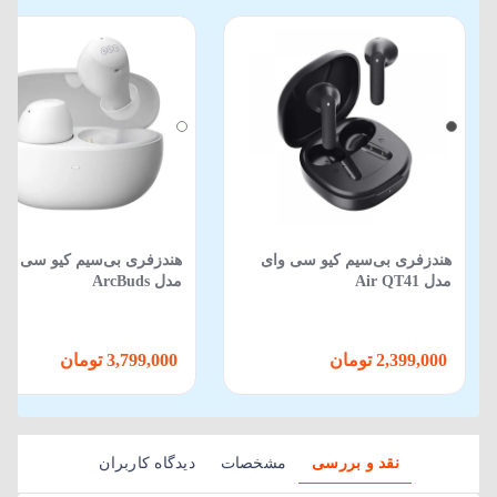
هندزفری بی‌سیم کیو سی وای
هندزفری بی‌سیم کیو سی وا
مدل Air QT41
مدل ArcBuds
2,399,000 تومان
3,799,000 تومان
نقد و بررسی
مشخصات
دیدگاه کاربران