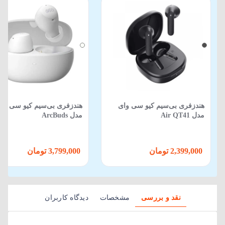
هندزفری بی‌سیم کیو سی وای
هندزفری بی‌سیم کیو سی وا
مدل Air QT41
مدل ArcBuds
2,399,000 تومان
3,799,000 تومان
نقد و بررسی
مشخصات
دیدگاه کاربران