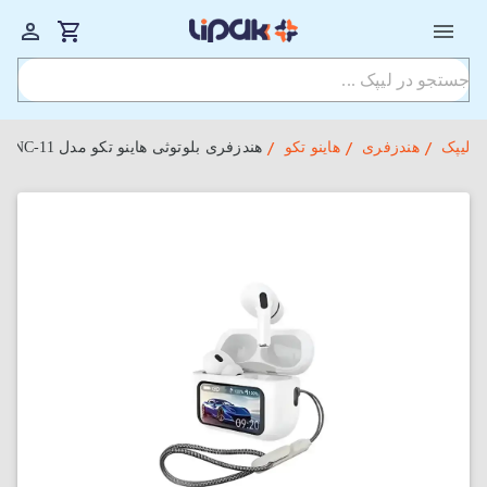
لیپک
هندزفری
هاینو تکو
هندزفری بلوتوثی هاینو تکو مدل Teko ANC-11