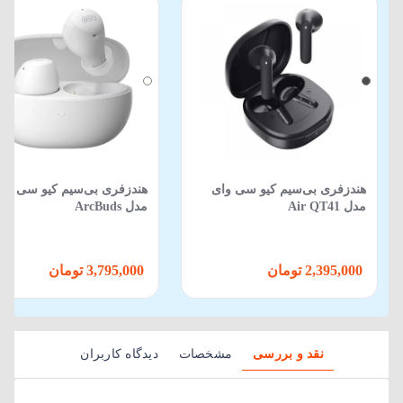
هندزفری بی‌سیم کیو سی وای
هندزفری بی‌سیم کیو سی وا
مدل Air QT41
مدل ArcBuds
2,395,000 تومان
3,795,000 تومان
نقد و بررسی
مشخصات
دیدگاه کاربران