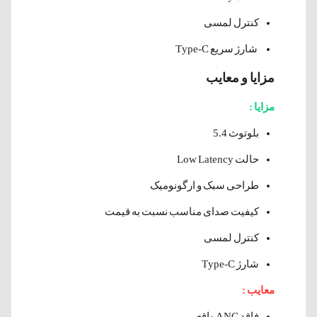
کنترل لمسی
شارژ سریع Type-C
مزایا و معایب
مزایا :
بلوتوث 5.4
حالت Low Latency
طراحی سبک و ارگونومیک
کیفیت صدای مناسب نسبت به قیمت
کنترل لمسی
شارژ Type-C
معایب :
فاقد ANC واقعی