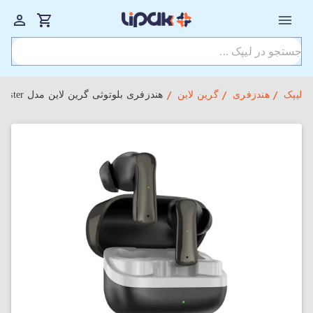
لیپک
هندزفری
گرین لاین
هندزفری بلوتوثی گرین لاین مدل Manchester