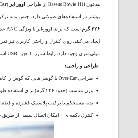
هدفون Baseus Bowie H1i از طراحی
اوور-ایر (Over-Ear)
بیشتر در استفاده‌های طولانی دارد. جنس بدنه ترکیبی از پلاستیک ABS+PC با قطعات فلزی است که علاوه بر کاهش وزن، استحکام
۲۲۶ گرم
است 
میلی‌متری وجود دارد. رابط شارژ USB Type-C است که امروزه استاندارد محبوبی بین
طراحی و راحتی:
طراحی Over-Ear با گوشی‌هایی که گوش را کاملاً پوشش می‌دهند
وزن مناسب (حدود ۲۲۶ گرم) برای استفاده طولانی
بدنه مستحکم با ترکیب پلاستیک فشرده و قطع
کنترل دکمه‌ای + امکان اتصال سیمی از طریق جک 3.5 و شارژ C