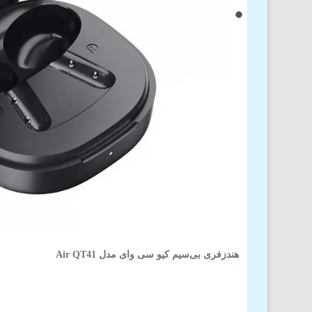
هندزفری بی‌سیم کیو سی وای مدل Air QT41