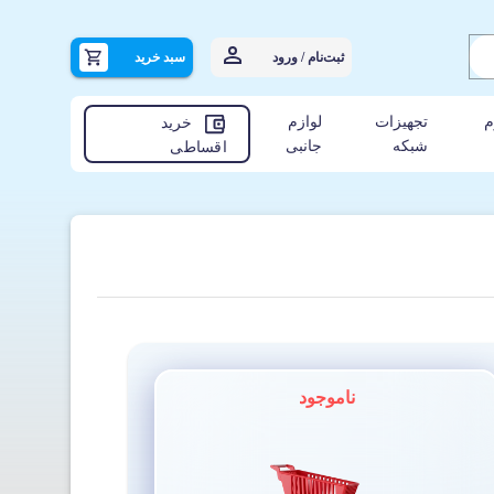
ثبت‌نام / ورود
سبد خرید
م
تجهیزات
لوازم
خرید
شبکه
جانبی
اقساطی
ناموجود