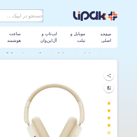
موبایل و
لپ‌تاپ و
ساعت
صفحه
اصلی
تبلت
آل‌این‌وان
هوشمند
لیپک
هندزفری
باسئوس
هدفون بی‌سیم باسئوس مدل wie H1i