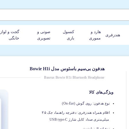
هارد و
کنسول
صوتی و
گجت و لواز
هندزفری
مموری
بازی
تصویری
خانگی
Bo
هدفون بی‌سیم باسئوس مدل Bowie H1i
Baseus Bowie H1i Bluetooth Headphone
ویژگی‌های کالا
نوع هدفون:
روی گوش (On-Ear)
،
اقلام همراه هندزفری:
دفترچه راهنما
جک ۳.۵
،
میلی‌متری صدا
کابل شارژ USB type-C
نوع اتصال:
بلوتوث