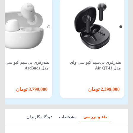
هندزفری بی‌سیم کیو سی وای
هندزفری بی‌سیم کیو سی وا
مدل Air QT41
مدل ArcBuds
2,399,000 تومان
3,799,000 تومان
نقد و بررسی
مشخصات
دیدگاه کاربران