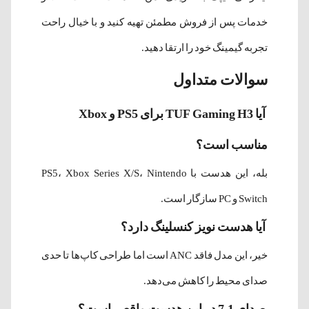
خدمات پس از فروش مطمئن تهیه کنید و با خیال راحت
تجربه گیمینگ خود را ارتقا دهید.
سوالات متداول
آیا TUF Gaming H3 برای PS5 و Xbox
مناسب است؟
بله، این هدست با PS5، Xbox Series X/S، Nintendo
Switch و PC سازگار است.
آیا هدست نویز کنسلینگ دارد؟
خیر، این مدل فاقد ANC است اما طراحی کاپ‌ها تا حدی
صدای محیط را کاهش می‌دهد.
صدای 7.1 در این هدست واقعی است؟