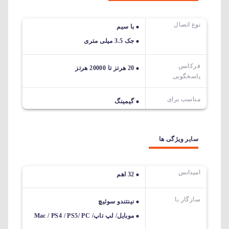
نوع اتصال
با سیم
جک 3.5 میلی متری
فرکانس
20 هرتز تا 20000 هرتز
پاسخگویی
مناسب برای
گیمینگ
سایر ویژگی ها
امپدانس
32 اهم
سازگار با
نینتندو سوئیچ
موبایل/ لپ تاپ/ Mac / PS4 / PS5/ PC