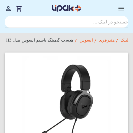
لیپک
هندزفری
ایسوس
هدست گیمینگ باسیم ایسوس مدل TUF Gaming H3