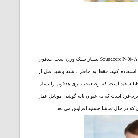
هدفون بی‌ سیم انکر Anker Soundcore P40i شبیه اکثر هدفون‌های این برند پلاستیکی و تک رنگ هستند. هدفون انکر Soundcore P40i- A3955 بسیار سبک وزن است. هدفون
ر زیر باران استفاده کنید. فقط به خاطر داشته باشید قبل از
بازگرداندن آنها در کیس شارژ، آنها را خشک کنید. هدفون بی‌ سیم انکر مدل Soundcore P40i- A3955 دارای نشانگر LED سفید است که وضعیت باتری هدفون را نشان
 شارژ شود. هدفون‌ بی‌سیم P40i دارای یک کیس شارژ منحصربه‌فرد است که به عنوان پایه گوشی موبایل عمل
ی که در حال تماشا هستید افزایش می‌دهد.