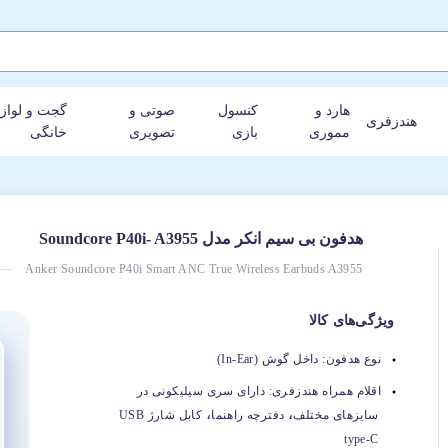
هارد و
کنسول
صوتی و
گجت و لواز
هندزفری
مموری
بازی
تصویری
خانگی
هدفون بی‌ سیم انکر مدل Soundcore P40i- A3955
Anker Soundcore P40i Smart ANC True Wireless Earbuds A3955
ویژگی‌های کالا
نوع هدفون:
داخل گوش (In-Ear)
اقلام همراه هندزفری:
دارای سری سیلیکونی در
،
،
سایزهای مختلف
دفترچه راهنما
کابل شارژ USB
type-C