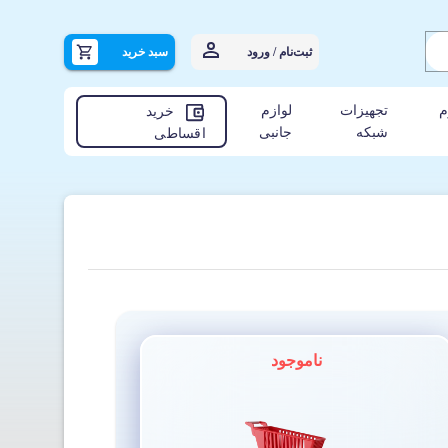
ثبت‌نام / ورود
سبد خرید
م
تجهیزات
لوازم
خرید
شبکه
جانبی
اقساطی
ناموجود