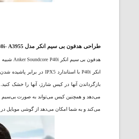
طراحی هدفون بی‌ سیم انکر مدل Soundcore P40i- A3955
انکر P40i با استاندارد PX5
می‌کند و به شما امکان می‌دهد از گوشی موبایل در