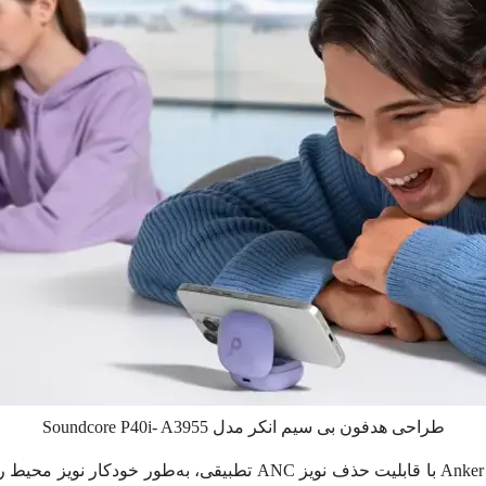
طراحی هدفون بی‌ سیم انکر مدل Soundcore P40i- A3955
هدفون بی‌ سیم انکر مدل Anker Soundcore P40i- A3955 با قابلیت حذف 