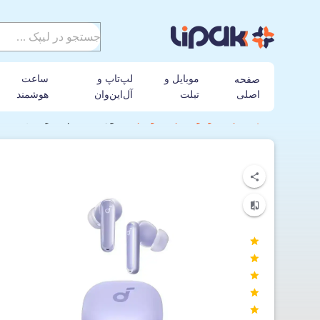
موبایل و
لپ‌تاپ و
ساعت
صفحه
اصلی
تبلت
آل‌این‌وان
هوشمند
لیپک
هندزفری
انکر
هدفون بی‌ سیم انکر مدل Soundcore P40i- A3955