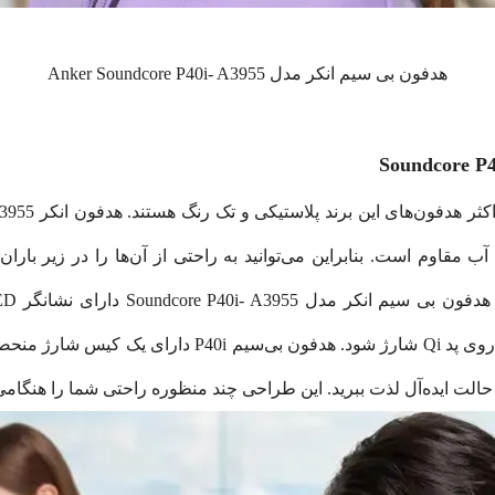
هدفون بی‌ سیم انکر مدل Anker Soundcore P40i- A3955
I در برابر پاشیده شدن آب مقاوم است. بنابراین می‌توانید به راحتی از آن‌ها را د
می‌دهد و همچنین کیس می‌تواند به صورت بی‌سیم روی پد Qi
 حالت ایده‌آل لذت ببرید. این طراحی چند منظوره راحتی شما را هنگام