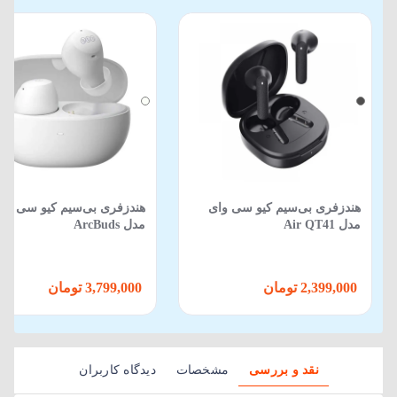
هندزفری بی‌سیم کیو سی وای
هندزفری بی‌سیم کیو سی وا
مدل Air QT41
مدل ArcBuds
2,399,000 تومان
3,799,000 تومان
نقد و بررسی
مشخصات
دیدگاه کاربران