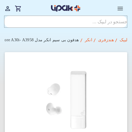
لیپک
هندزفری
انکر
هدفون بی‌ سیم انکر مدل Anker Soundcore A30i- A3958