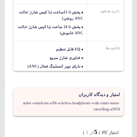
باتری هدفون
پخش تا 15ساعت (با کیس شارژ /حالت
ANC روشن)
پخش تا 24 ساعت (با کیس شارژ /حالت
ANC خاموش)
قابلیت‌ها
EQ قابل تنظیم
فناوری شارژ سریع
دارای نویز کنسلینگ فعال (ANC)
امتیاز و دیدگاه کاربران
anker-soundcore-a30i-wireless-headphones-with-smart-noise-
cancelling-a3958
5
امتیاز کالا (
از 5
)