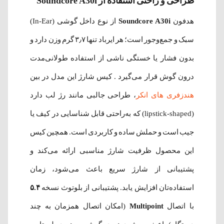
طراحی و راحتی استفاده از Soundcore A30i
هدفون
Soundcore A30i
از نوع داخل گوشی (In-Ear)
سبک و جمع‌وجور است؛ هر ایرباد تنها ۳٫۷ گرم وزن دارد و
بدون فشار یا خستگی ناشی از استفاده طولانی‌مدت
درون گوش قرار می‌گیرد . کیس شارژ این مدل در بین
هندزفری های انکر
، طراحی جالبی مانند رژ لب دارد
(lipstick-shaped) که به‌راحتی قابل شناسایی در کیف یا
جیب است و حملش ساده و کاربردی است. همچین کیس
این محصول ظرفیت شارژ مناسبی ارائه می‌کند و
پشتیبانی از شارژ سریع باعث می‌شود، زمان
استفاده‌تان افزایش یابد. پشتیبانی از بلوتوث نسخه
۵.۴
با اتصال
Multipoint
(امکان اتصال همزمان به چند