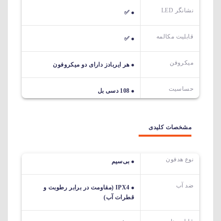
نشانگر LED
✅
قابلیت مکالمه
✅
میکروفن
هر ایربادز دارای دو میکروفون
حساسیت
108 دسی بل
مشخصات کلیدی
نوع هدفون
بی‌سیم
ضد آب
IPX4 (مقاومت در برابر رطوبت و
قطرات آب)