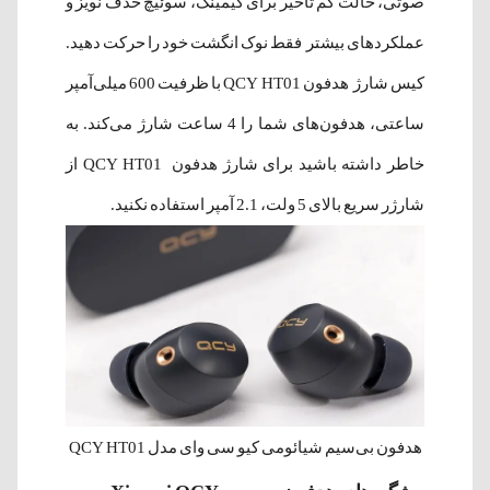
صوتی، حالت کم تأخیر برای گیمینگ، سوئیچ حذف نویز و
عملکردهای بیشتر فقط نوک انگشت خود را حرکت دهید.
کیس شارژ هدفون QCY HT01 با ظرفیت 600 میلی‌آمپر
ساعتی، هدفون‌های شما را 4 ساعت شارژ می‌کند. به
خاطر داشته باشید برای شارژ هدفون QCY HT01 از
شارژر سریع بالای 5 ولت، 2.1 آمپر استفاده نکنید.
هدفون بی‌سیم شیائومی کیو سی وای مدل QCY HT01