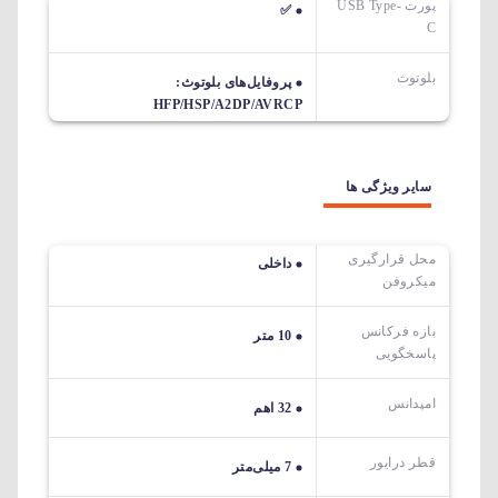
پورت USB Type-
✅
C
بلوتوث
پروفایل‌های بلوتوث:
HFP/HSP/A2DP/AVRCP
سایر ویژگی ها
محل قرارگیری
داخلی
میکروفن
بازه فرکانس
10 متر
پاسخگویی
امپدانس
32 اهم
قطر درایور
7 میلی‌متر