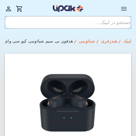
لیپک
هندزفری
شیائومی
هدفون بی‌ سیم شیائومی کیو سی وای مدل  HT01