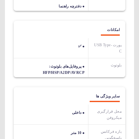
دفترچه راهنما
امکانات
پورت USB Type-
✅
C
بلوتوث
پروفایل‌های بلوتوث:
HFP/HSP/A2DP/AVRCP
سایر ویژگی ها
محل قرارگیری
داخلی
میکروفن
بازه فرکانس
10 متر
پاسخگویی