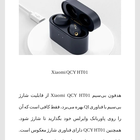
Xiaomi QCY HT01
هدفون بی‌سیم Xiaomi QCY HT01 از قابلیت شارژ
بی‌سیم با فناوری QI بهره ‌می‌برد، فقط کافی است که آن
را روی پاوربانک وایرلس خود بگذارید تا شارژ شود.
همچنین QCY HT01 دارای فناوری شارژ معکوس است.