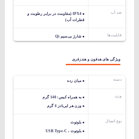
ضد آب
IPX4 (مقاومت در برابر رطوبت و
قطرات آب)
قابلیت‌ها
شارژ بی‌سیم Qi
ویژگی های هدفون و هندزفری
دسته
میان رده
وزن
به همراه کیس: 140 گرم
وزن هر ایربادز 4 گرم
نوع اتصال
بلوتوث
بلوتوث ، USB Type-C