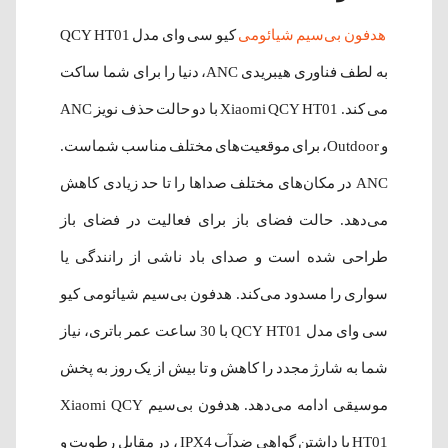
هدفون بی‌سیم شیائومی
کیو سی وای مدل QCY HT01
به لطف فناوری هیبریدی ANC، دنیا را برای شما ساکت
می کند. Xiaomi QCY HT01 با دو حالت حذف نویز ANC
و Outdoor، برای موقعیت‌های مختلف مناسب شماست.
ANC در مکان‌های مختلف صداها را تا حد زیادی کاهش
می‌دهد. حالت فضای باز برای فعالیت در فضای باز
طراحی شده است و صدای باد ناشی از رانندگی یا
سواری را مسدود می‌کند. هدفون بی‌سیم شیائومی کیو
سی وای مدل QCY HT01 با 30 ساعت عمر باتری، نیاز
شما به شارژ مجدد را کاهش و تا بیش از یک روز به پخش
موسیقی ادامه می‌دهد. هدفون بی‌سیم Xiaomi QCY
HT01 با داشتن گواهی ضدآب IPX4 ، در مقابل رطوبت و