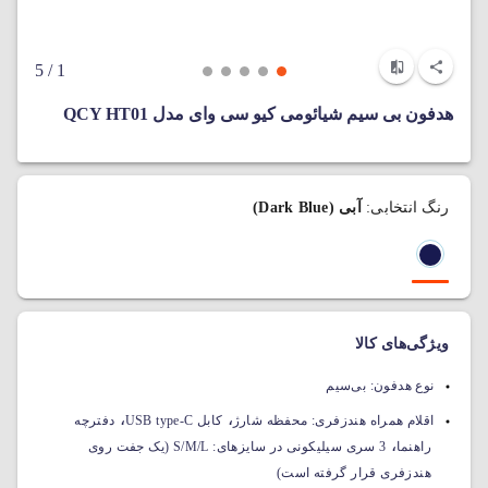
/ 5
1
هدفون بی‌ سیم شیائومی کیو سی وای مدل QCY HT01
رنگ انتخابی:
آبی (Dark Blue)
ویژگی‌های کالا
نوع هدفون:
بی‌سیم
،
،
اقلام همراه هندزفری:
محفظه شارژ
کابل USB type-C
دفترچه
،
راهنما
3 سری سیلیکونی در سایزهای: S/M/L (یک جفت روی
هندزفری قرار گرفته است)