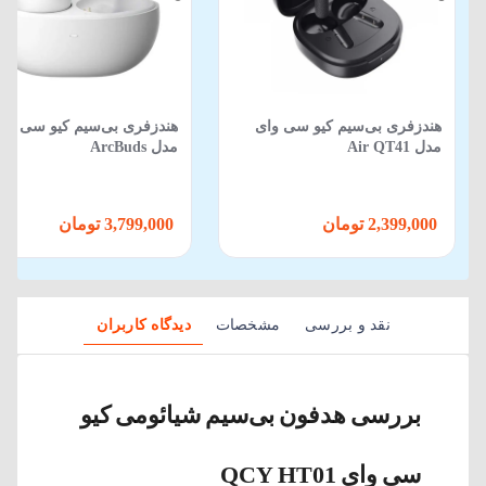
هندزفری بی‌سیم کیو سی وای
هندزفری بی‌سیم کیو سی وا
مدل Air QT41
مدل ArcBuds
2,399,000 تومان
3,799,000 تومان
نقد و بررسی
مشخصات
دیدگاه کاربران
بررسی هدفون بی‌سیم شیائومی کیو
سی وای QCY HT01