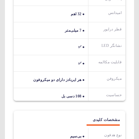
امپدانس
32 اهم
قطر درایور
7 میلی‌متر
نشانگر LED
✅
قابلیت مکالمه
✅
میکروفن
هر ایربادز دارای دو میکروفون
حساسیت
108 دسی بل
مشخصات کلیدی
نوع هدفون
بی‌سیم