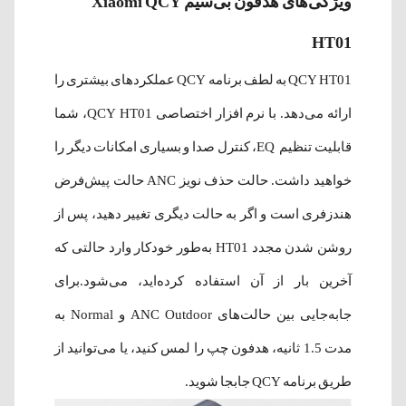
ویژگی‌های هدفون بی‌سیم Xiaomi QCY
HT01
QCY HT01 به لطف برنامه QCY عملکردهای بیشتری را
ارائه می‌دهد. با نرم افزار اختصاصی QCY HT01، شما
قابلیت تنظیم EQ، کنترل صدا و بسیاری امکانات دیگر را
خواهید داشت. حالت حذف نویز ANC حالت پیش‌فرض
هندزفری است و اگر به حالت دیگری تغییر دهید، پس از
روشن شدن مجدد HT01 به‌طور خودکار وارد حالتی که
آخرین بار از آن استفاده کرده‌اید، می‌شود.برای
جابه‌جایی بین حالت‌های ANC Outdoor و Normal به
مدت 1.5 ثانیه، هدفون چپ را لمس کنید، یا می‌توانید از
طریق برنامه QCY جابجا شوید.