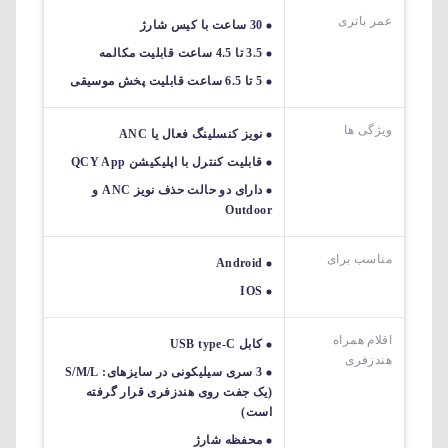
عمر باتری
30 ساعت با کیس شارژ
3.5 تا 4.5 ساعت قابلیت مکالمه
5 تا 6.5 ساعت قابلیت پخش موسیقی
ویژگی ها
نویز کنسلینگ فعال یا ANC
قابلیت کنترل با اپلیکیشن QCY App
دارای دو حالت حذف نویز ANC و
Outdoor
مناسب برای
Android
IOS
اقلام همراه
کابل USB type-C
هندزفری
3 سری سیلیکونی در سایزهای: S/M/L
(یک جفت روی هندزفری قرار گرفته
است)
محفظه شارژ