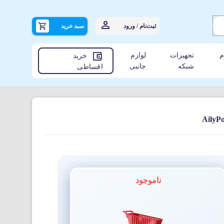
ثبت‌نام / ورود
سبد خرید
م
تجهیزات
لوازم
خرید
شبکه
جانبی
اقساطی
ناموجود