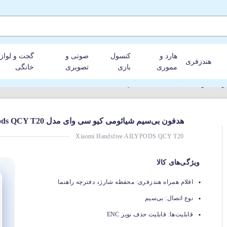
هارد و
کنسول
صوتی و
گجت و لواز
هندزفری
مموری
بازی
تصویری
خانگی
مدل AilyPods QCY T20
هدفون بی‌سیم شیائومی کیو سی وای مدل AilyPods QCY T20
Xiaomi Handsfree AILYPODS QCY T20
ویژگی‌های کالا
،
اقلام همراه هندزفری:
محفظه شارژ
دفترچه راهنما
نوع اتصال:
بی‌سیم
قابلیت‌ها:
قابلیت حذف نویز ENC