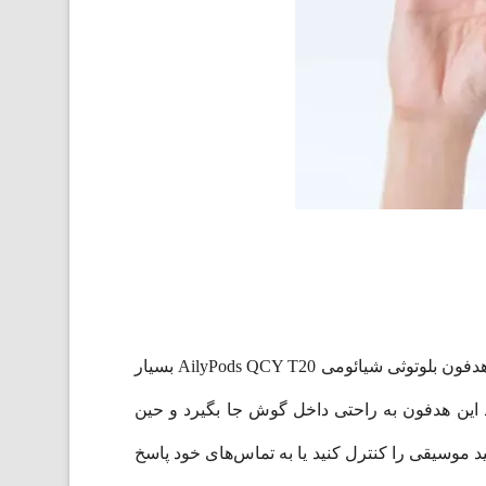
این هدفون دارای گواهی IPX4 است که بدین معناست که در برابر پاشش آب یا تعریق بدن حین ورزش مصون خواهد بود. هدفون بلوتوثی شیائومی AilyPods QCY T20 بسیار
ین هدفون به راحتی داخل گوش جا بگیرد و حین
موسیقی را کنترل کنید یا به تماس‌های خود پاسخ