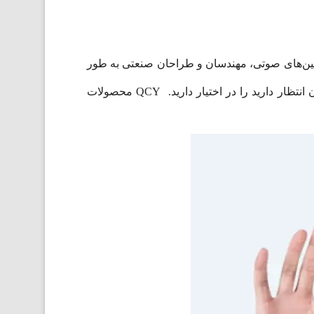
ای صوتی با استانداردهای بالا تاسیس شد. تیم اختصاصی QCY متشکل از تکنسین‌های صوتی، مهندسان و طراحان صنعتی به طور
مداوم در حال بررسی پتانسیل صدا و فناوری‌های مرتبط هستند. با هدفون بی‌سیم مدل QCY T20 هر آنچه از یک هدفون انتظار دارید را در اختیار دارید. QCY محصولات