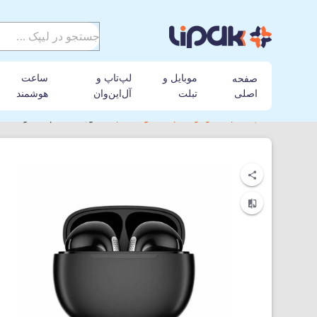
موبایل و
لپ‌تاپ و
ساعت
صفحه
اصلی
تبلت
آل‌این‌وان
هوشمند
لیپک
هندزفری
شیائومی
هدفون بی‌سیم شیائومی کیو سی وای 