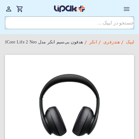
لیپک
هندزفری
انکر
هدفون بی‌سیم انکر مدل SoundCore Life 2 Neo