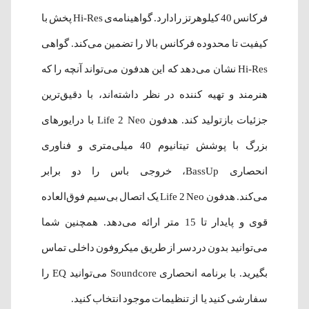
فرکانس 40 کیلوهرتز رادارد. گواهینامه‌ی Hi-Res پخش با
کیفیت تا محدوده فرکانس بالا را تضمین می‌کند. گواهی
Hi-Res نشان می‌دهد که این هدفون می‌تواند آنچه را که
هنرمند و تهیه کننده در نظر داشته‌اند، با دقیق‌ترین
جزئیات بازتولید کند. هدفون Life 2 Neo با درایورهای
بزرگ با پوشش تیتانیوم 40 میلی‌متری و فناوری
انحصاری BassUp، خروجی باس را دو برابر
می‌کند. هدفون Life 2 Neo یک اتصال بی‌سیم فوق‌العاده
قوی و پایدار تا 15 متر ارائه می‌دهد. همچنین شما
می‌توانید بدون دردسر از طریق میکروفون داخلی تماس
بگیرید. با برنامه انحصاری Soundcore می‌توانید EQ را
سفارشی کنید یا از تنظیمات موجود انتخاب کنید.