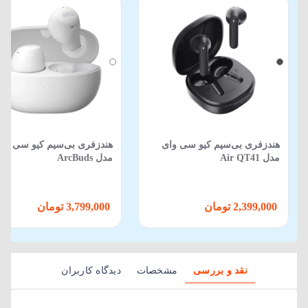
هندزفری بی‌سیم کیو سی وای
هندزفری بی‌سیم کیو سی وا
مدل Air QT41
مدل ArcBuds
2,399,000 تومان
3,799,000 تومان
نقد و بررسی
مشخصات
دیدگاه کاربران