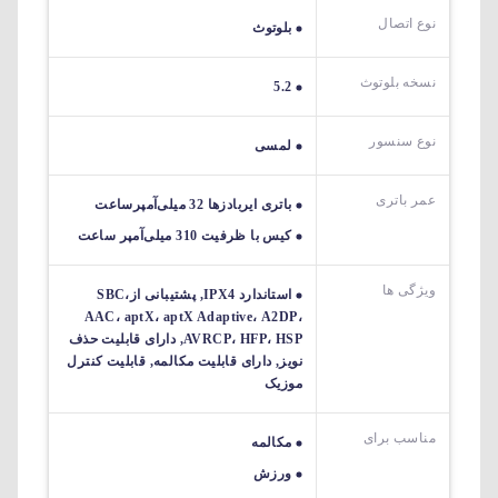
نوع اتصال
بلوتوث
نسخه بلوتوث
5.2
نوع سنسور
لمسی
عمر باتری
باتری ایربادزها 32 میلی‌آمپرساعت
کیس با ظرفیت 310 میلی‌آمپر ساعت
ویژگی ها
استاندارد IPX4, پشتیبانی ازSBC،
AAC، aptX، aptX Adaptive، A2DP،
AVRCP، HFP، HSP, دارای قابلیت حذف
نویز, دارای قابلیت مکالمه, قابلیت کنترل
موزیک
مناسب برای
مکالمه
ورزش