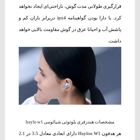
قرارگیری طولانی مدت گوش، ناراحتی‌ای ایجاد نخواهد
کرد. با دارا بودن گواهینامه ipx4 دربرابر باران کم و
پاشش آب و احیانا عرق در گوش مقاومت بالایی خواهد
داشت.
مشخصات هندزفری بلوتوثی شیائومی haylo w1
هر هدفون Haylou W1 دارای ابعادی معادل 3.5 در 2.1