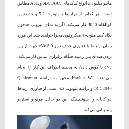
هایلو دبلیو 1 با انواع کدک‌های SBC, AAC و Aptx مطابق
است. هر کدام از درایوها با بلوتوث 5.2 و جدیدترین
کوالکام 3040 کار می‌کند. اگر به نمای بیرونی هدفون
نگاه کنید متوجه 4 میکروفون مجزا خواهید شد. این مورد
زمان ارتباط با فناوری حذف نویز cVc 8.0 جهت از بین
بردن صدای پس زمینه هنگام برقراری تماس کار می‌کند.
cVc با گوش دادن به محیط اطراف این کار را انجام
می‌دهد.. Haylou W1 مجهز به تراشه Qualcomm
QCC3040 و تراشه بلوتوث 5.2 است. از فناوری ارتباط
دو کاناله و سوئیچینگ بین دو حالت مونو و استریو
پشتیبانی می‌کند.