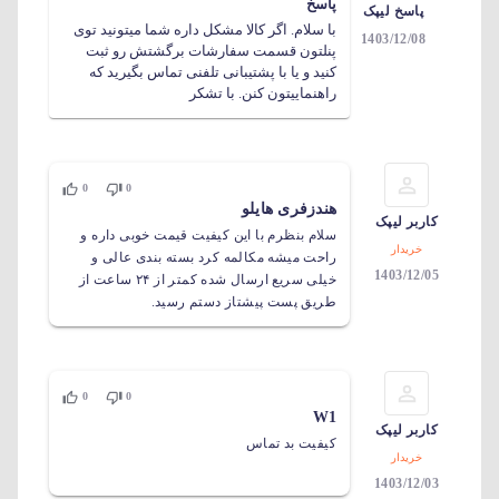
پاسخ
پاسخ لیپک
با سلام. اگر کالا مشکل داره شما میتونید توی
1403/12/08
پنلتون قسمت سفارشات برگشتش رو ثبت
کنید و یا با پشتیبانی تلفنی تماس بگیرید که
راهنماییتون کنن. با تشکر
0
0
هندزفری هایلو
کاربر لیپک
سلام بنظرم با این کیفیت قیمت خوبی داره و
خریدار
راحت میشه مکالمه کرد بسته بندی عالی و
1403/12/05
خیلی سریع ارسال شده کمتر از ۲۴ ساعت از
طریق پست پیشتاز دستم رسید.
0
0
W1
کاربر لیپک
کیفیت بد تماس
خریدار
1403/12/03