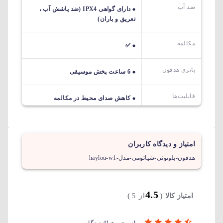
ضد آب
دارای گواهی IPX4 (ضد پاشش آب ،
تعریق و باران)
مکالمه
✅
باتری هدفون
6 ساعت پخش موسیقی
قابلیت‌ها
کاهش صدای محیط در مکالمه
امتیاز و دیدگاه کاربران
هدفون-بلوتوثی-شیائومی-مدل-haylou-w1
4.5
امتیاز کالا (
از 5
)