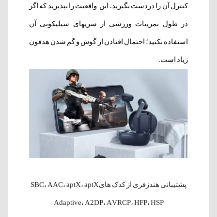
کنترل آن را دردست بگیرید. این واقعیت را بپذیرید که اگر
در طول تمرینات ورزشی از سریهای سیلیکونی آن
استفاده نکنید؛ احتمال افتادن از گوش و گم شدن هدفون
زیاد است.
پشتیبانی هندزفری از کدک هایSBC، AAC، aptX، aptX
Adaptive، A2DP، AVRCP، HFP، HSP