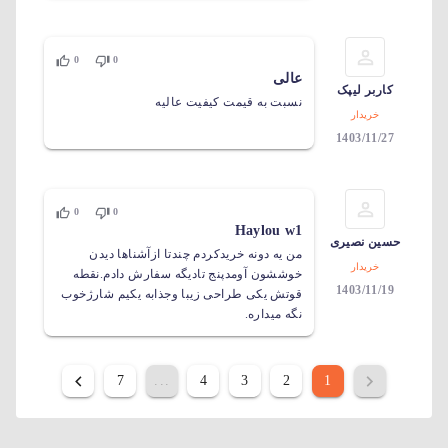
0
0
عالی
کاربر لیپک
نسبت به قیمت کیفیت عالیه
خریدار
1403/11/27
0
0
Haylou w1
حسین نصیری
من یه دونه خریدکردم چندتا ازآشناها دیدن
خریدار
خوششون آومدپنج تادیگه سفارش دادم.نقطه
1403/11/19
قوتش یکی طراحی زیبا وجذابه یکیم شارژخوب
نگه میداره.
7
...
4
3
2
1