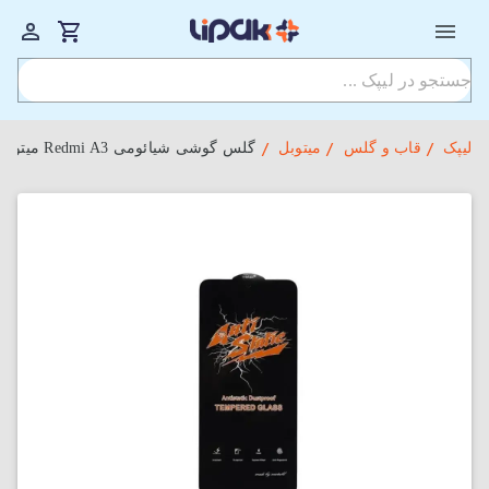
لیپک
قاب و گلس
میتوبل
گلس گوشی شیائومی Redmi A3 میتوبل مدل Anti Static