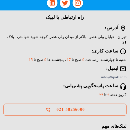
پرتو و نرخ فریم بالاتر پشتیبانی می‌کنند که منجر به تجربه بازی
واقع‌گرایانه‌تر و روان‌تری می‌شود. در مقابل، دیسک‌های
راه ارتباطی با لیپک
پلی‌استیشن 3 و 4 ممکن است با برخی از ویژگی‌های جدیدتر سازگار
آدرس:
نباشند.
تهران - خیابان ولی عصر - بالاتر از میدان ولی عصر -کوچه شهید شهامتی - پلاک
21
ساعت کاری:
پلی‌استیشن
پلی‌استیشن
شنبه تا چهارشنبه از ساعت
9
صبح تا
17
، پنجشنبه ها
9
صبح تا
15
ویژگی
پلی‌استیشن 5
ایمیل:
4
3
info@lipak.com
فناوری
Blu-ray
Blu-ray
Blu-ray
ساعت پاسخگویی پشتیبانی:
7 روز هفته
۹
تا
۲۴
ظرفیت
متوسط
بالا
بسیار بالا
021-58256000
ذخیره‌سازی
سازگاری با
برخی
لینک‌های مهم
خیر
محدود