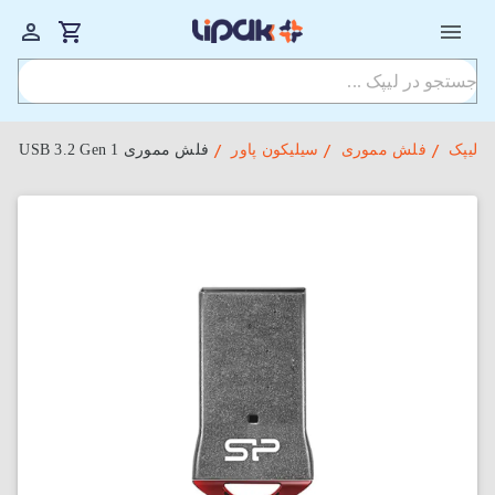
لیپک
فلش مموری
سیلیکون پاور
فلش مموری USB 3.2 Gen 1 سیلیکون پاور مدل Jewel J01 ظرفیت 32 گیگابایت