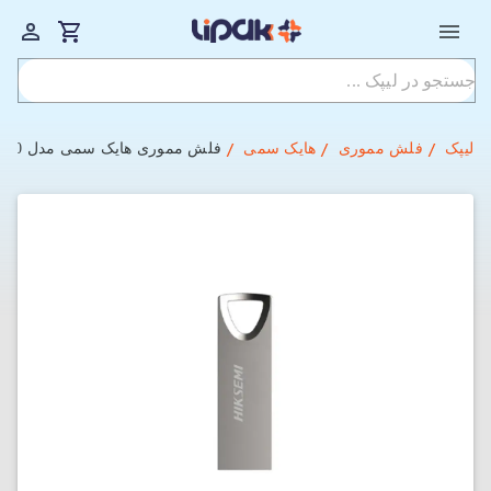
لیپک
فلش مموری
هایک سمی
فلش مموری هایک سمی مدل HIKSEMI HS-USB-M200 USB-3.0 با ظرفیت 64 گیگابایت