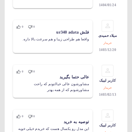
1404/01/24
0
0
فلش ur340 adata
میلاد حمیدی
واقعا هم طراحی زیبا و هم سرعت بالا داره.
خریدار
1403/12/20
0
0
عالی حتما بگیرید
کاربر لیپک
مشاورشون عالی خیالتونم که راحت
خریدار
مشاورشونم که از همه بهتر
1403/02/13
0
0
توصیه به خرید
کاربر لیپک
این مدل رو یکسال هست که خریدم خیلی خوبه