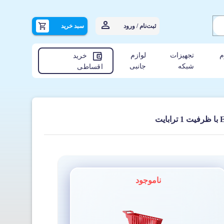
ثبت‌نام / ورود
سبد خرید
م
تجهیزات
لوازم
خرید
شبکه
جانبی
اقساطی
ناموجود