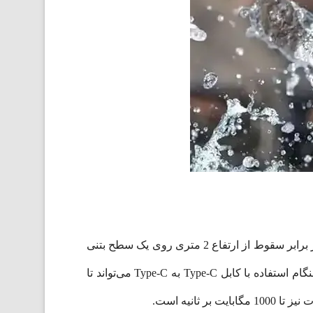
هارد اکسترنال SanDisk E61 همچنین نسبتاً در برابر ضربه مقاوم است. به گفته‌ی انکر، هارد اکسترنال سن دیسک E61 در برابر سقوط از ارتفاع 2 متری روی یک سطح بتنی
است که هنگام استفاده با کابل Type-C به Type-C می‌تواند تا