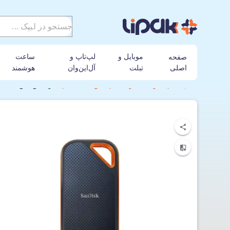
موبایل و
لپ‌تاپ و
ساعت
صفحه
اصلی
تبلت
آل‌این‌وان
هوشمند
لیپک
هارد اکسترنال
سن دیسک
هارد اس اس دی اکسترنال سن دیس