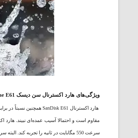
ویژگی‌های هارد اکسترنال سن دیسک Extreme E61
مقاوم است و احتمالا آسیب عمده‌ای نبیند. هارد اکسترنال سن د
سرعت 550 مگابایت در ثانیه را تجربه کند. البته سرعت خواندن اطلاعات تا 1050 مگابایت بر ثانیه و سرعت نوشتن اطلاعات نیز تا 1000 مگابایت بر ثانیه است.