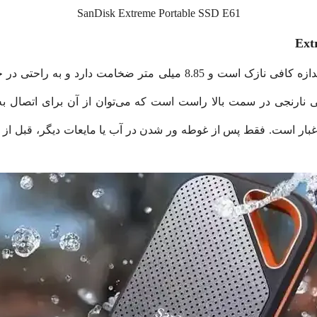
SanDisk Extreme Portable SSD E61
مدل SanDisk E61 به اندازه کافی نازک است و 8.85 میلی متر 
 یک حلقه پلاستیکی نارنجی در سمت بالا راست است که می‌توان از آن برای اتص
آب و گرد و غبار است. فقط پس از غوطه ور شدن در آب یا مایعات دیگر، قبل