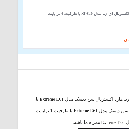
یتا مدل SD820 با ظرفیت 4 ترابایت
هارد اکسترنال سن دیسک مدل Extreme E61 یکی از بهترین SSD‌های اکسترنال موجود در بازار است و جذابیت خاصی دارد. هارد اکسترنال سن دیسک مدل Extreme E61 با
ظرفیت 1 ترابایت دارای ابعاد مناسب و کوچک است و می‌تواند به راحتی در کیف یا جیب شما قرار بگیرد. هارد اکسترنال سن دیسک مدل Extreme E61 با ظرفیت 1 ترابایت
د.