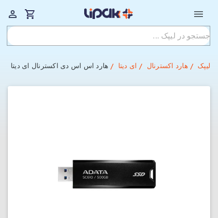
لیپک
هارد اکسترنال
ای دیتا
هارد اس اس دی اکسترنال ای دیتا مدل SC610 با ظرفیت 500 گیگاب