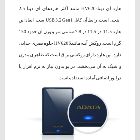
هارد ای دیتاHV620s مانند اکثر هاردهای ای دیتا 2.5
اینچی است. رابط آن کابل USB 3.2 Gen1است. ابعاد این
هارد 11.5 در 11.5 در 7.8 سانتی‌متر و وزن ان حدود 150
گرم است. روکش آینه مانندHV620S جلوه بصری جذابی
دارد. این هارد دارای روکشی براق است که ظاهری مدرن
و شیک به آن می‌بخشد. درایو بدون نیاز به نرم افزار یا
درایور اضافی آماده استفاده است.