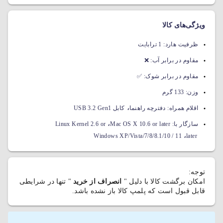
ویژگی‌های کالا
ظرفیت هارد:
1 ترابایت
مقاوم در برابر آب:
❌
مقاوم در برابر شوک:
✅
وزن:
133 گرم
،
اقلام همراه:
دفترچه راهنما
کابل USB 3.2 Gen1
،
سازگار با:
Mac OS X 10.6 or later
Linux Kernel 2.6 or
،
Windows XP/Vista/7/8/8.1/10 / 11
later
توجه:
امکان برگشت کالا با دلیل "
انصراف از خرید
" تنها در شرایطی
قابل قبول است که پلمپ کالا باز نشده باشد.