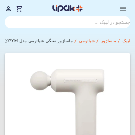
لیپک
ماساژور
شیائومی
ماساژور تفنگی شیائومی مدل Mijia Fascia Gun 3 Mini Edition MJJMQ07YM