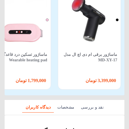
ماساژور برقی ام دی اچ ال مدل
ماساژور تسکین درد قاعدگی
Wearable heating pad
MD-XY-17
3,399,000 تومان
1,799,000 تومان
نقد و بررسی
مشخصات
دیدگاه کاربران