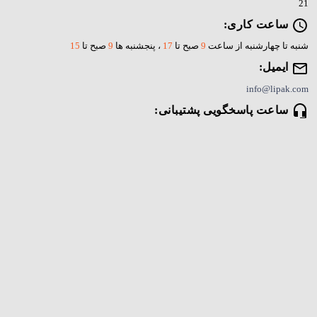
21
ساعت کاری:
شنبه تا چهارشنبه از ساعت
9
صبح تا
17
، پنجشنبه ها
9
صبح تا
15
ایمیل:
info@lipak.com
ساعت پاسخگویی پشتیبانی:
7 روز هفته
۹
تا
۲۴
021-58256000
لینک‌های مهم
صفحه اصلی
مجله خبری لیپک
تماس با ما
درباره ما