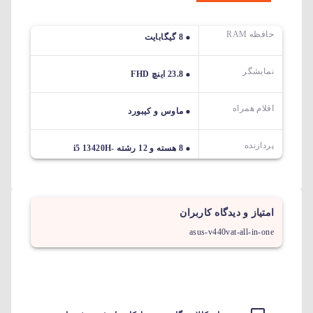
حافظه RAM
8 گیگابایت
نمایشگر
23.8 اینچ FHD
اقلام همراه
ماوس و کیبورد
پردازنده
8 هسته و 12 رشته -i5 13420H
امتیاز و دیدگاه کاربران
asus-v440vat-all-in-one