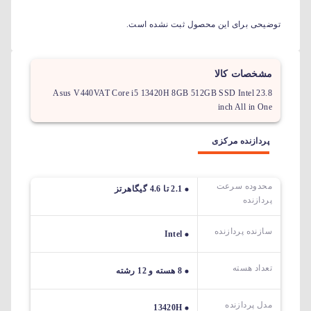
توضیحی برای این محصول ثبت نشده است.
مشخصات کالا
Asus V440VAT Core i5 13420H 8GB 512GB SSD Intel 23.8
inch All in One
پردازنده مرکزی
محدوده سرعت
2.1 تا 4.6 گیگاهرتز
پردازنده
سازنده پردازنده
Intel
تعداد هسته
8 هسته و 12 رشته
مدل پردازنده
13420H