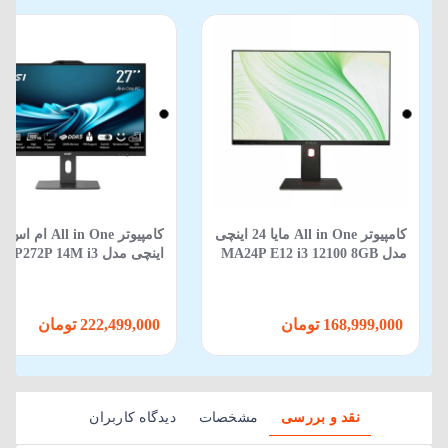
کامپیوتر All in One مایا 24 اینچی
مدل MA24P E12 i3 12100 8GB
اینچی مدل 272P 14M i3
4100 8GB 500GBSSD Intel-
500GB SSD Intel-WIN11
WIN11
168,999,000 تومان
222,499,000 تومان
نقد و بررسی
مشخصات
دیدگاه کاربران