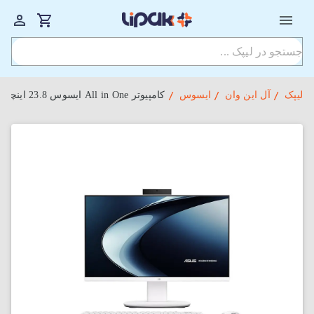
لیپک
آل این وان
ایسوس
کامپیوتر All in One ایسوس 23.8 اینچی مدل V440VAT Core i5 8GB 512GB SSD Intel Touch